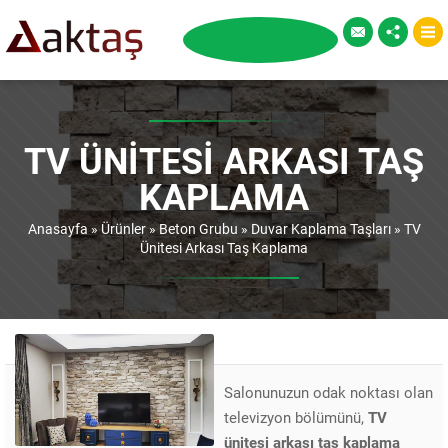
TV ÜNITESI ARKASI TAŞ
KAPLAMA
Anasayfa
»
Ürünler
»
Beton Grubu
»
Duvar Kaplama Taşları
»
TV
Ünitesi Arkası Taş Kaplama
Salonunuzun odak noktası olan
televizyon bölümünü,
TV
ünitesi arkası taş kaplama