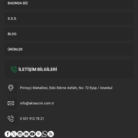
BASINDA BIZ
S.S.S.
BLOG
ÜRÜNLER
İLETİŞİM BİLGİLERİ
Müşteri Temsilcisi
Pirinççi Mahallesi, Eski Edirne Asfaltı, No: 72 Eyüp / İstanbul
info@aktascini.com.tr
0 531 912 78 21
Cevap Yaz