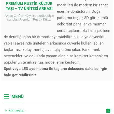
PREMIUM RUSTIK KÜLTÜR
modelleri ile modern bir sanat
TAŞI – TV ÜNITESI ARKASI
eserine dönüştürün. Doğal
DUVAR KAPLAMA
Aktaş Çini’nin 40 yıllık tecrübesiyle
patlatma taşlar, 3D görünümlü
sunulan Premium Rustik Kültür
Taşı, TV ünitesi arkasında doğal ve
dekoratif paneller ve mermer
estetik bir derinlik yaratır. Sıva...
serisi taşlarımızla hem şık hem
de derinliği olan bir atmosfer yaratabilirsiniz. Isıya dayanıklı
yapısı sayesinde ünitelerin arkasında güvenle kullanılabilen
taşlarımız, kolay montaj avantajıyla öne çıkar. Farklı renk
seçenekleri ve dokularla yaşam alanınıza karakter katacak en
popüler ünite arkası taş modellerini keşfedin.
Spot veya LED aydınlatma ile taşların dokusunu daha belirgin
hale getirebilirsiniz
MENÜ
KURUMSAL