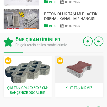
BLOG
09.03.2026
BETON OLUK TAŞI MI PLASTIK
DRENAJ KANALI MI? HANGISI
DAHA İYI?
BLOG
05.03.2026
ÖNE ÇIKAN ÜRÜNLER
En çok tercih edilen modellerimiz
03
04
ÇIM TAŞI GRI 40X60X8 CM:
KILIT TAŞI KIRMIZI
BAHÇENIZE DOĞAL BIR
DOKUNUŞ