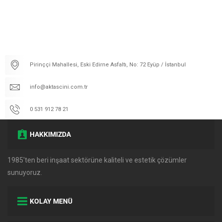
Pirinççi Mahallesi, Eski Edirne Asfaltı, No: 72 Eyüp / İstanbul
info@aktascini.com.tr
0 531 912 78 21
HAKKIMIZDA
1985'ten beri inşaat sektörüne kaliteli ve estetik çözümler
sunuyoruz.
KOLAY MENÜ