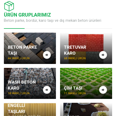
ÜRÜN GRUPLARIMIZ
Beton parke, bordür, karo taşı ve dış mekan beton ürünleri
BETON PARKE
TRETUVAR
TAŞI
KARO
44 FARKLI ÜRÜN
68 FARKLI ÜRÜN
WASH BETON
KARO
ÇIM TAŞI
18 FARKLI ÜRÜN
11 FARKLI ÜRÜN
GÖRME
ENGELLI
TAŞLARI