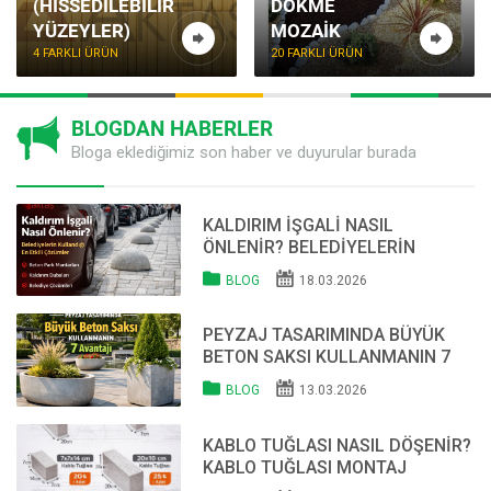
(HISSEDILEBILIR
DÖKME
YÜZEYLER)
MOZAIK
4 FARKLI ÜRÜN
20 FARKLI ÜRÜN
BLOGDAN HABERLER
Bloga eklediğimiz son haber ve duyurular burada
KALDIRIM İŞGALI NASIL
ÖNLENIR? BELEDIYELERIN
KULLANDIĞI ÇÖZÜMLER (2026
BLOG
18.03.2026
REHBERI)
PEYZAJ TASARIMINDA BÜYÜK
BETON SAKSI KULLANMANIN 7
AVANTAJI
BLOG
13.03.2026
KABLO TUĞLASI NASIL DÖŞENIR?
KABLO TUĞLASI MONTAJ
REHBERI