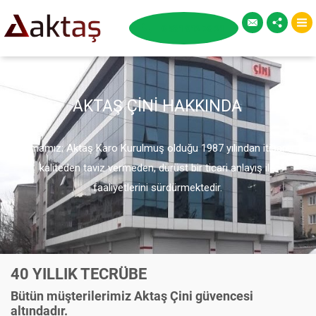
AKTAŞ ÇİNİ HAKKINDA
Firmamız; Aktaş Karo Kurulmuş olduğu 1987 yılından itibaren
kaliteden taviz vermeden, dürüst bir ticari anlayış ile
faaliyetlerini sürdürmektedir.
40 YILLIK TECRÜBE
Bütün müşterilerimiz Aktaş Çini güvencesi
altındadır.