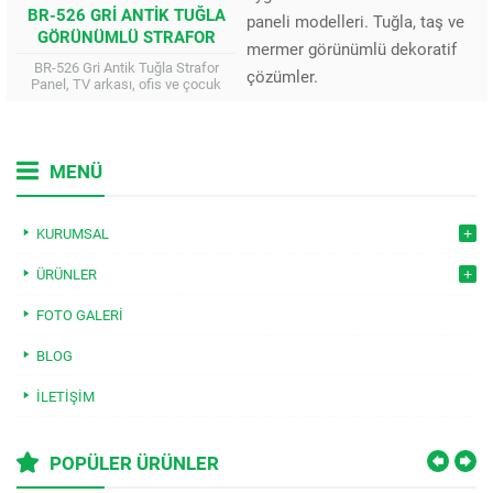
BR-526 GRI ANTIK TUĞLA
paneli modelleri. Tuğla, taş ve
GÖRÜNÜMLÜ STRAFOR
mermer görünümlü dekoratif
DUVAR PANELI (50X100CM)
BR-526 Gri Antik Tuğla Strafor
çözümler.
Panel, TV arkası, ofis ve çocuk
odaları için en ekonomik ve estetik
dekorasyon çözümüdür. Gerçek...
MENÜ
KURUMSAL
ÜRÜNLER
FOTO GALERI
BLOG
İLETIŞIM
POPÜLER ÜRÜNLER