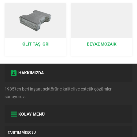
KILIT TAŞI GRI
BEYAZ MOZAIK
HAKKIMIZDA
1985'ten beri inşaat sektörüne kaliteli ve estetik çözümler
sunuyoruz.
KOLAY MENÜ
TANITIM VIDEOSU