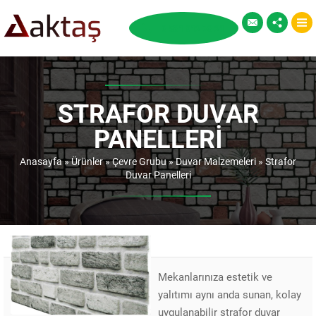
STRAFOR DUVAR
PANELLERI
Anasayfa
»
Ürünler
»
Çevre Grubu
»
Duvar Malzemeleri
»
Strafor
Duvar Panelleri
Mekanlarınıza estetik ve
yalıtımı aynı anda sunan, kolay
uygulanabilir strafor duvar