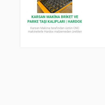
KARSAN MAKINA BRIKET VE
PARKE TAŞI KALIPLARI | HARDOX
MALZEMEDEN CNC İŞLEMELI
Karsan Makina tarafından üstün CNC
makinelerle Hardox malzemeden üretilen
briket ve parke taşı kalıpları, uzun ömürlü
ve yüksek dayanıklı üretim...