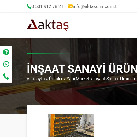
0 531 912 78 21
info@aktascini.com.tr
İNŞAAT SANAYI ÜRÜN
Anasayfa
»
Ürünler
»
Yapı Market
»
İnşaat Sanayi Ürünleri