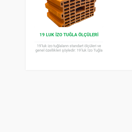
19 LUK İZO TUĞLA ÖLÇÜLERI
19’luk izo tuğlaların standart ölçüleri ve
genel özellikleri şöyledir: 19’luk İzo Tuğla
Ölçüleri ve Özellikleri 19’luk izo tuğlalar,
adından da...