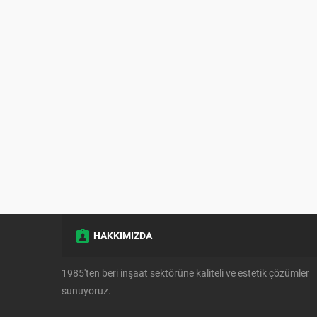
HAKKIMIZDA
1985'ten beri inşaat sektörüne kaliteli ve estetik çözümler
sunuyoruz.
Müşteri Temsilcisi