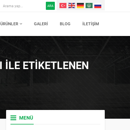
ARA
ÜRÜNLER
GALERI
BLOG
İLETIŞIM
I ILE ETIKETLENEN
MENÜ