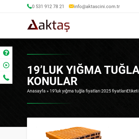
0 531 912 78 21
info@aktascini.com.tr
19’LUK YIĞMA TUĞLA 
KONULAR
Anasayfa
»
19’luk yığma tuğla fiyatları 2025 fiyatlarıEtiketi