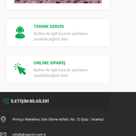
TEKNİK SERVİS
Button ile ilgili kısa bir açıklama
yazabileceğiniz alan
ONLINE SİPARİŞ
Button ile ilgili kısa bir açıklama
yazabileceğiniz alan
İLETİŞİM BİLGİLERİ
Pirinççi Mahallesi, Eski Edirne Asfaltı, No: 72 Eyüp / İstanbul
info@aktascini.com.tr