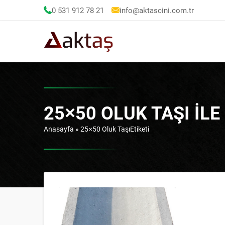
0 531 912 78 21
info@aktascini.com.tr
25×50 OLUK TAŞI IL
Anasayfa
»
25×50 Oluk TaşıEtiketi