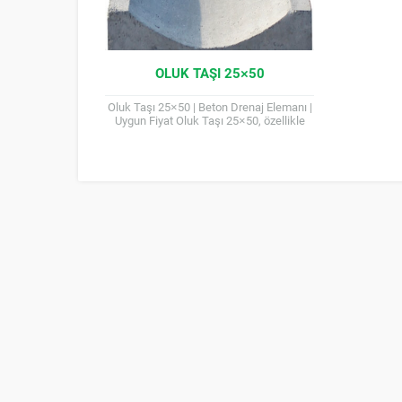
OLUK TAŞI 25×50
Oluk Taşı 25×50 | Beton Drenaj Elemanı |
Uygun Fiyat Oluk Taşı 25×50, özellikle
belediye tipi drenaj sistemlerinde
kullanılan bir...
Müşteri Temsilcisi
Cevap Yaz