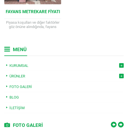
FAYANS METREKARE FIYATI
Piyasa koşulları ve diğer faktörler
göz önüne alındığında, fayans
metrekare fiyatları oldukça geniş
bir yelpazede değişiklik
göstermektedir. Bu fiyatlar hem...
MENÜ
KURUMSAL
ÜRÜNLER
FOTO GALERI
BLOG
İLETIŞIM
FOTO GALERİ