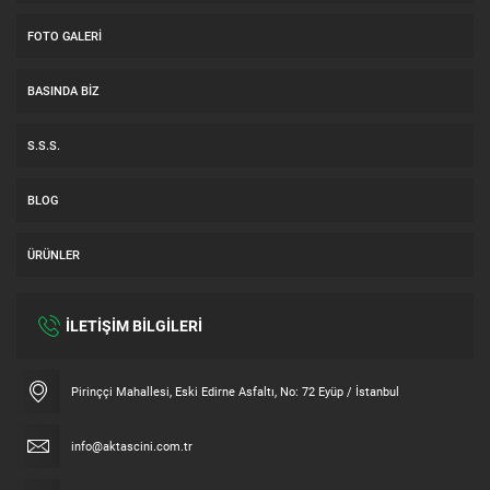
FOTO GALERI
BASINDA BIZ
S.S.S.
BLOG
ÜRÜNLER
İLETİŞİM BİLGİLERİ
Müşteri Temsilcisi
Pirinççi Mahallesi, Eski Edirne Asfaltı, No: 72 Eyüp / İstanbul
info@aktascini.com.tr