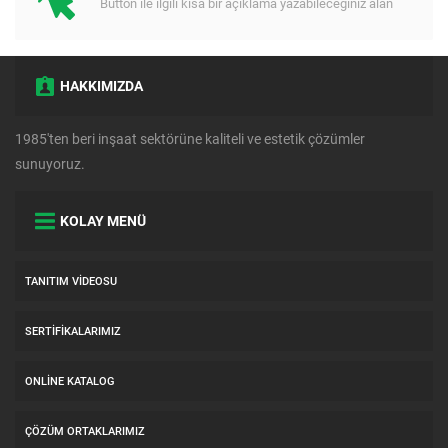
Button ile ilgili kısa bir açıklama yazabileceğiniz alan
HAKKIMIZDA
1985'ten beri inşaat sektörüne kaliteli ve estetik çözümler
sunuyoruz.
KOLAY MENÜ
TANITIM VIDEOSU
SERTIFIKALARIMIZ
ONLINE KATALOG
ÇÖZÜM ORTAKLARIMIZ