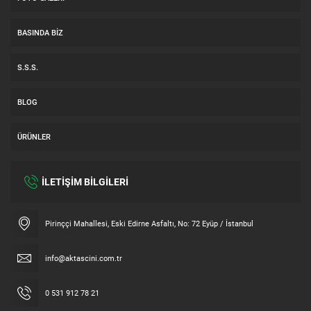
BASINDA BIZ
S.S.S.
BLOG
ÜRÜNLER
İLETİŞİM BİLGİLERİ
Müşteri Temsilcisi
Pirinççi Mahallesi, Eski Edirne Asfaltı, No: 72 Eyüp / İstanbul
info@aktascini.com.tr
0 531 912 78 21
Cevap Yaz