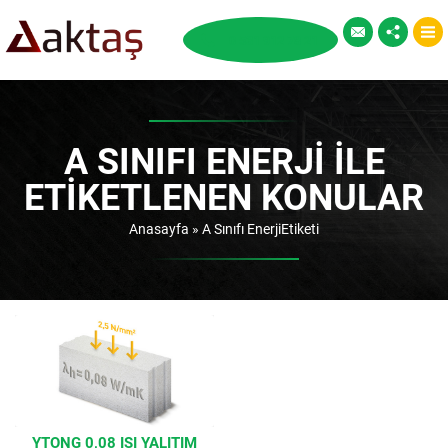
A SINIFI ENERJI ILE
ETIKETLENEN KONULAR
Anasayfa
»
A Sınıfı EnerjiEtiketi
YTONG 0,08 ISI YALITIM