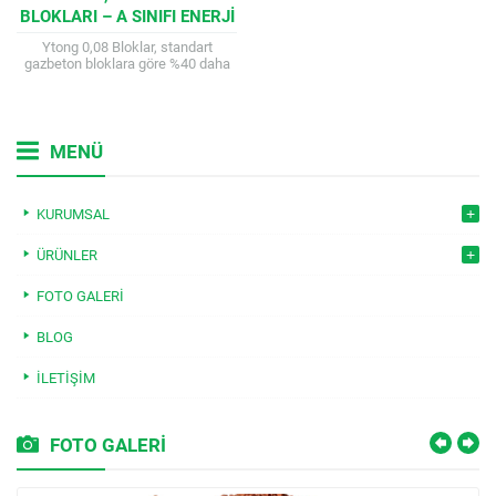
BLOKLARI – A SINIFI ENERJI
VERIMLILIĞI İÇIN ÜSTÜN
Ytong 0,08 Bloklar, standart
PERFORMANS
gazbeton bloklara göre %40 daha
fazla ısı yalıtımı sağlayan (λh = 0,08
W/mK) ve %20 daha...
MENÜ
KURUMSAL
ÜRÜNLER
FOTO GALERI
BLOG
İLETIŞIM
FOTO GALERİ