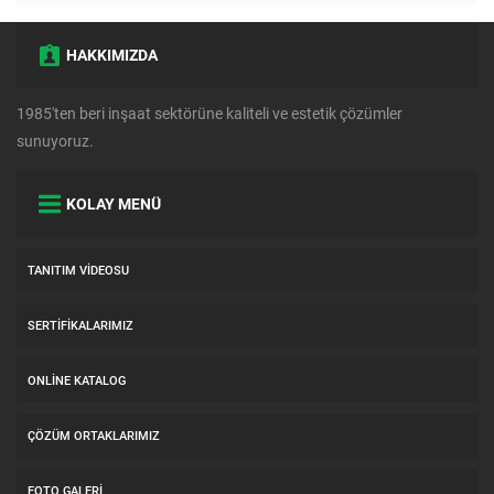
HAKKIMIZDA
1985'ten beri inşaat sektörüne kaliteli ve estetik çözümler
sunuyoruz.
KOLAY MENÜ
TANITIM VIDEOSU
SERTIFIKALARIMIZ
ONLINE KATALOG
ÇÖZÜM ORTAKLARIMIZ
FOTO GALERI