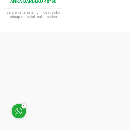
ANKA BARBEKÜ 40*60
Bahçe ve teraslar için ideal, iroko
ahşap ve metal malzemeden
üretilmiş, odun ve kömürle çalışan,
tekerlekli ve güvenlikli, ızgara
yüksekliği...
Müşteri Temsilcisi
Cevap Yaz
1