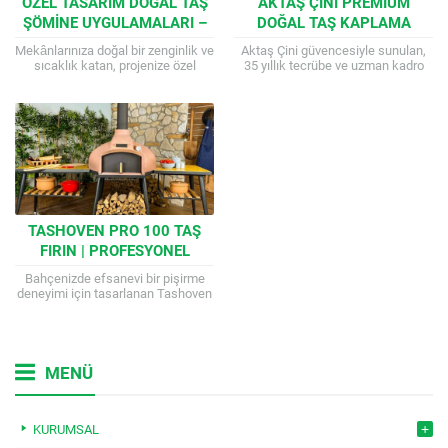
ÖZEL TASARIM DOĞAL TAŞ
AKTAŞ ÇINI PREMIUM
ŞÖMINE UYGULAMALARI –
DOĞAL TAŞ KAPLAMA
AKTAŞ ÇINI
ŞÖMINE SERISI
Mekânlarınıza doğal bir zenginlik ve
Aktaş Çini güvencesiyle sunulan,
sıcaklık katan, projenize özel
35 yıllık tecrübe ve uzman kadro
olarak tasarlanıp üretilen premium
tarafından titizlikle hazırlanan el
doğal taş şömine modelleri. Aktaş
işçiliği doğal taş kaplama şömine.
Çini kalitesiyle,...
Salonunuza...
TASHOVEN PRO 100 TAŞ
FIRIN | PROFESYONEL
BAHÇE FIRINI
Bahçenizde efsanevi bir pişirme
deneyimi için tasarlanan Tashoven
Pro 100, üstün ısı iletimi ve estetik
tasarımı bir araya getirir. Ahşap...
MENÜ
KURUMSAL