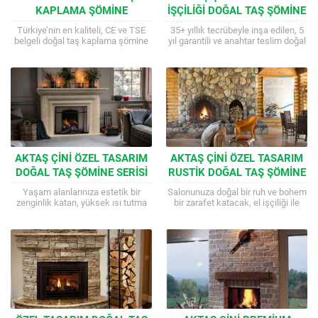
KAPLAMA ŞÖMINE
İŞÇILIĞI DOĞAL TAŞ ŞÖMINE
SISTEMLERI
SISTEMLERI
Türkiye’nin en kaliteli, CE ve TSE
35+ yıllık tecrübeyle inşa edilen, 5
belgeli doğal taş kaplama şömine
yıl garantili ve anahtar teslim doğal
modelleri. 35+ yıllık tecrübeyle, her
taş şömine çözümleri. Yaşam
bütçeye uygun fiyat avantajları...
alanlarınıza romantizm ve sıcaklık...
AKTAŞ ÇINI ÖZEL TASARIM
AKTAŞ ÇINI ÖZEL TASARIM
DOĞAL TAŞ ŞÖMINE SERISI
RUSTIK DOĞAL TAŞ ŞÖMINE
(MODERN & RUSTIK)
SERISI
Yaşam alanlarınıza estetik bir
Salonunuza doğal bir ruh ve bohem
zenginlik katan, yüksek ısı tutma
bir zarafet katacak, el işçiliği ile
kapasiteli ve çevre dostu doğal taş
hazırlanan rustik şömineler. Aktaş
şömineler. Aktaş Çini ustalığıyla,
Çini güvencesiyle 35 yıllık...
mekanın...