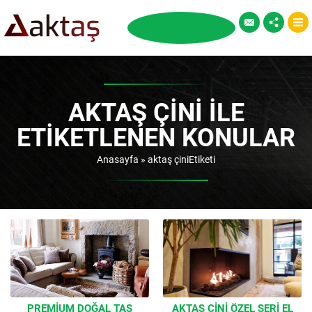
AKTAŞ ÇINI ILE
ETIKETLENEN KONULAR
Anasayfa
»
aktaş çiniEtiketi
PREMIUM DOĞAL TAŞ
AKTAŞ ÇINI ÖZEL SERI EL