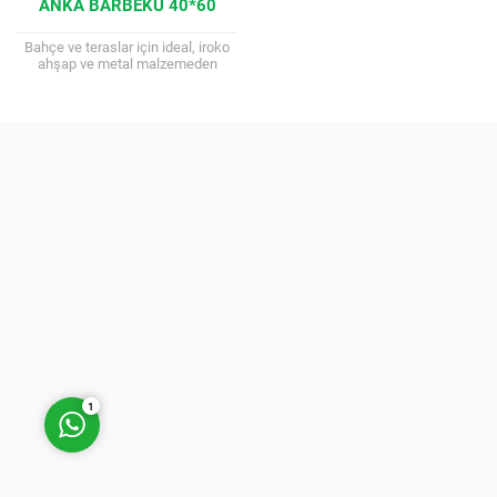
ANKA BARBEKÜ 40*60
Bahçe ve teraslar için ideal, iroko
ahşap ve metal malzemeden
üretilmiş, odun ve kömürle çalışan,
tekerlekli ve güvenlikli, ızgara
yüksekliği...
Müşteri Temsilcisi
Cevap Yaz
1