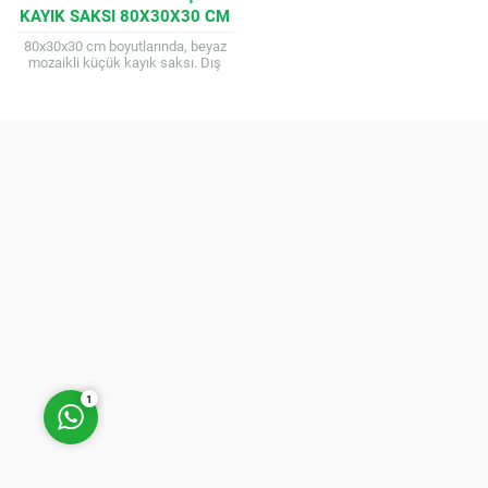
KAYIK SAKSI 80X30X30 CM
80x30x30 cm boyutlarında, beyaz
mozaikli küçük kayık saksı. Dış
mekanlar için dayanıklı ve estetik
çözüm. Farklı mozaik ve kuşak
seçenekleri...
Müşteri Temsilcisi
Cevap Yaz
1