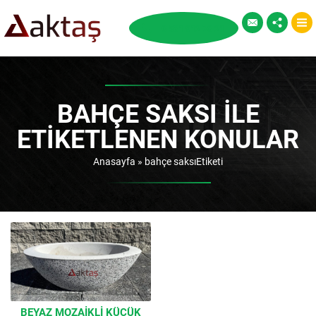
BAHÇE SAKSI ILE
ETIKETLENEN KONULAR
Anasayfa
»
bahçe saksıEtiketi
BEYAZ MOZAIKLI KÜÇÜK