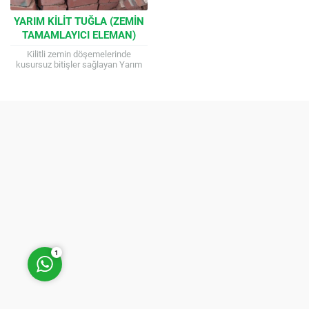
YARIM KILIT TUĞLA (ZEMIN
TAMAMLAYICI ELEMAN)
Kilitli zemin döşemelerinde
kusursuz bitişler sağlayan Yarım
Kilit Tuğla, tam boy kilit tuğlaların
yarısı formunda tasarlanmıştır.
Kenar boşluklarını doldurmak ve...
Müşteri Temsilcisi
Cevap Yaz
1