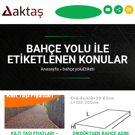
BAHÇE YOLU ILE
ETIKETLENEN KONULAR
Anasayfa
»
bahçe yoluEtiketi
KILIT TAŞI FIYATLARI –
DIKDÖRTGEN BAHÇE ADIM