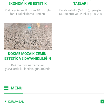
EKONOMIK VE ESTETIK
TAŞLARI
ZEMIN ÇÖZÜMLERI
Kilit taşı, 6 cm, 8 cm ve 10 cm gibi
Farklı kalınlık (6-8 cm), genişlik
farklı kalınlıklarda üretilen,
(30-60 cm) ve uzunluk (100-200
aşınmaya karşı son derece
cm) seçeneklerine sahip, dayanıklı
dayanıklı bir beton...
ve estetik dikdörtgen bahçe adım
taşları....
DÖKME MOZAIK ZEMIN:
ESTETIK VE DAYANIKLILIĞIN
BULUŞTUĞU NOKTA
Dökme mozaik zeminler,
yüzyıllardır kullanılan, günümüzde
de popülerliğini koruyan bir zemin
kaplama seçeneğidir. Özellikle dış
mekanlarda, bahçe yollarında,
teraslarda ve...
MENÜ
KURUMSAL