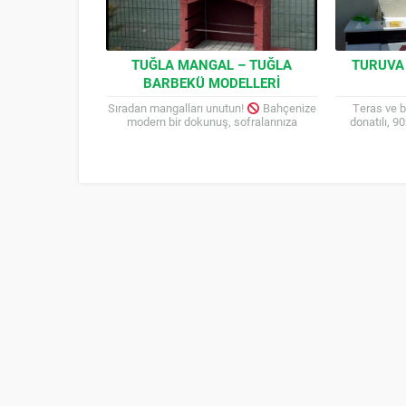
TUĞLA MANGAL – TUĞLA
TURUVA
BARBEKÜ MODELLERI
Sıradan mangalları unutun!
Bahçenize
Teras ve b
modern bir dokunuş, sofralarınıza
donatılı, 
unutulmaz lezzetler katmaya geldik. Isıya
beton barbek
dayanıklı özel yapısı ve geniş pişirme...
balkon gi