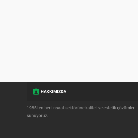
HAKKIMIZDA
1985'ten beri inşaat sektörüne kaliteli ve estetik çözümler
sunuyoruz.
Müşteri Temsilcisi