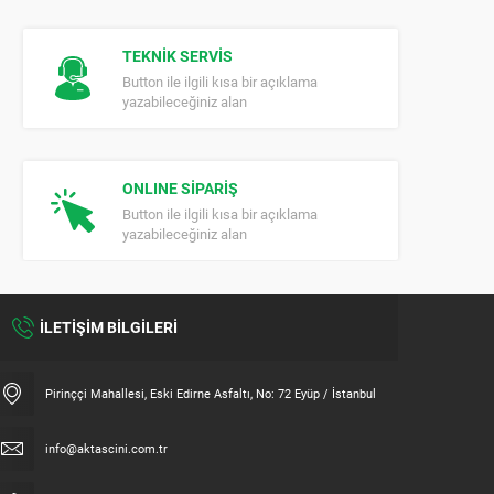
TEKNİK SERVİS
Button ile ilgili kısa bir açıklama
yazabileceğiniz alan
ONLINE SİPARİŞ
Button ile ilgili kısa bir açıklama
yazabileceğiniz alan
İLETİŞİM BİLGİLERİ
Pirinççi Mahallesi, Eski Edirne Asfaltı, No: 72 Eyüp / İstanbul
info@aktascini.com.tr