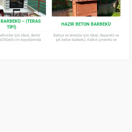
 BARBEKÜ – (TERAS
HAZIR BETON BARBEKÜ
TIPI)
alkonlar için ideal, demir
Bahçe ve teraslar için ideal, dayanıklı ve
90x250x65 cm boyutlarında
şık beton barbekü. Katkılı çimento ve
ü. Turuva Barbekü, teras ve
demir donatılarla üretilmiş, uzun ömürlü,
bi alanlarda kullanıma...
dış ve...