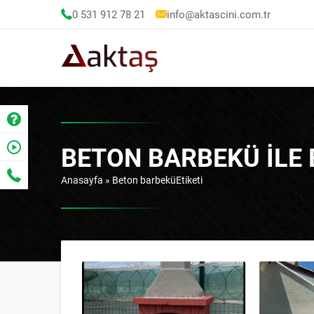
0 531 912 78 21
info@aktascini.com.tr
BETON BARBEKÜ ILE
Anasayfa
»
Beton barbeküEtiketi