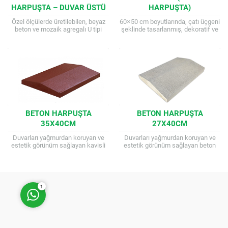
HARPUŞTA – DUVAR ÜSTÜ
HARPUŞTA)
KAPLAMA (ÖZEL ÖLÇÜ
Özel ölçülerde üretilebilen, beyaz
60×50 cm boyutlarında, çatı üçgeni
ÜRETIM)
beton ve mozaik agregalı U tipi
şeklinde tasarlanmış, dekoratif ve
harpuşta. Duvarların üst yüzeyini su
koruyucu duvar üstü kaplama
ve neme karşı korur. Modern...
malzemesi. İstinat duvarlarının
üzerine konumlandırılarak duvarı
dış...
Müşteri Temsilcisi
BETON HARPUŞTA
BETON HARPUŞTA
35X40CM
27X40CM
Duvarları yağmurdan koruyan ve
Duvarları yağmurdan koruyan ve
estetik görünüm sağlayan kavisli
estetik görünüm sağlayan beton
beton harpuşta. Duvar Üstü
harpuşta. Duvar Üstü Harpuşta,
Cevap Yaz
Harpuşta, genellikle Kavisli Beton
genellikle Beton Harpuşta olarak
Harpuşta olarak bilinir ve...
bilinir ve duvarların estetik...
1