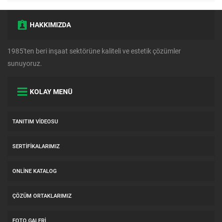
HAKKIMIZDA
1985'ten beri inşaat sektörüne kaliteli ve estetik çözümler
sunuyoruz.
KOLAY MENÜ
TANITIM VIDEOSU
SERTIFIKALARIMIZ
ONLINE KATALOG
ÇÖZÜM ORTAKLARIMIZ
FOTO GALERI