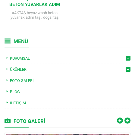
BETON YUVARLAK ADIM
TAŞI
AAKTAŞ beyaz wash beton
yuvarlak adım taşı, doğal taş
görünümüyle bahçenize modern ve
şık bir dokunuş katacak benzersiz
bir üründür....
MENÜ
KURUMSAL
ÜRÜNLER
FOTO GALERI
BLOG
İLETIŞIM
FOTO GALERİ