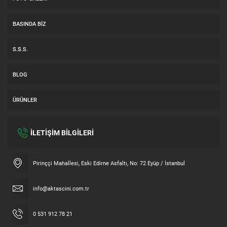
BASINDA BIZ
S.S.S.
BLOG
ÜRÜNLER
İLETİŞİM BİLGİLERİ
Müşteri Temsilcisi
Pirinççi Mahallesi, Eski Edirne Asfaltı, No: 72 Eyüp / İstanbul
info@aktascini.com.tr
0 531 912 78 21
Cevap Yaz