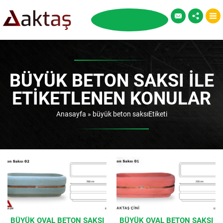
BÜYÜK BETON SAKSI ILE
ETIKETLENEN KONULAR
Anasayfa
»
büyük beton saksıEtiketi
BÜYÜK OVAL BETON SAKSI
BÜYÜK OVAL BETON SAKSI