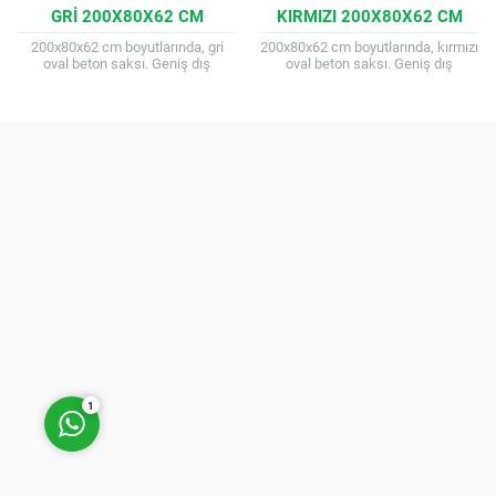
GRI 200X80X62 CM
KIRMIZI 200X80X62 CM
200x80x62 cm boyutlarında, gri
200x80x62 cm boyutlarında, kırmızı
oval beton saksı. Geniş dış
oval beton saksı. Geniş dış
mekanlar için dayanıklı ve estetik
mekanlar için dayanıklı ve estetik
çözüm. Farklı renk ve kuşak
çözüm. Farklı renk ve kuşak
seçenekleri...
seçenekleri...
Müşteri Temsilcisi
Cevap Yaz
1