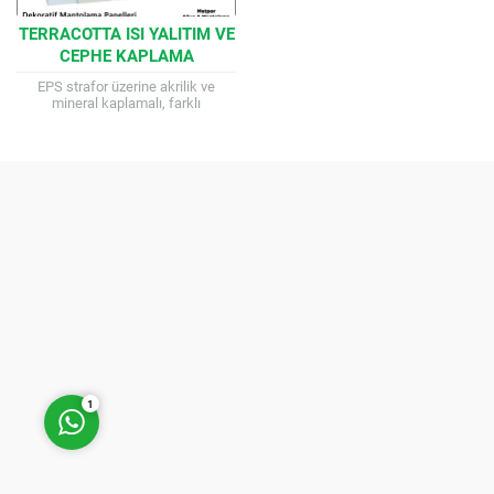
TERRACOTTA ISI YALITIM VE
CEPHE KAPLAMA
SISTEMLERI (2025)
EPS strafor üzerine akrilik ve
mineral kaplamalı, farklı
kalınlıklarda üretilebilen terracotta
ısı yalıtım ve cephe kaplama
sistemleri. Yüksek ısı yalıtımı...
Müşteri Temsilcisi
Cevap Yaz
1