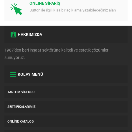
ONLINE SİPARİŞ
Button ile ilgili kısa bir açıklama yazabileceğiniz alan
HAKKIMIZDA
1987'den beri inşaat sektörüne kaliteli ve estetik çözümler
sunuyoruz.
KOLAY MENÜ
TANITIM VIDEOSU
SERTIFIKALARIMIZ
ONLINE KATALOG