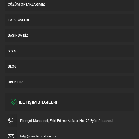
ÇÖZÜM ORTAKLARIMIZ
FOTO GALERI
BASINDA BIZ
S.S.S.
BLOG
ÜRÜNLER
İLETİŞİM BİLGİLERİ
Müşteri Temsilcisi
Pirinççi Mahallesi, Eski Edirne Asfaltı, No: 72 Eyüp / İstanbul
bilgi@modernbahce.com