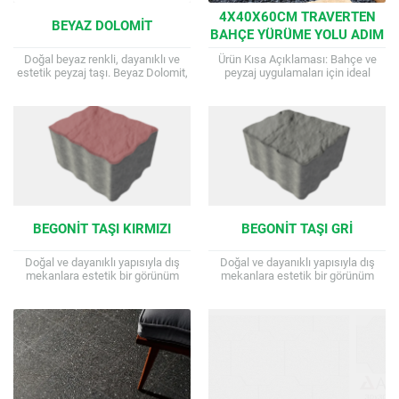
4X40X60CM TRAVERTEN
BEYAZ DOLOMIT
BAHÇE YÜRÜME YOLU ADIM
TAŞI
Doğal beyaz renkli, dayanıklı ve
Ürün Kısa Açıklaması: Bahçe ve
estetik peyzaj taşı. Beyaz Dolomit,
peyzaj uygulamaları için ideal
peyzaj uygulamalarında sıklıkla
4x40x60cm boyutlarında traverten
kullanılan doğal bir taştır. Estetik
adım taşı Doğal traverten malzeme
görünümü, benzersiz...
Fırçalanmış (patina) yüzey...
BEGONIT TAŞI KIRMIZI
BEGONIT TAŞI GRI
Doğal ve dayanıklı yapısıyla dış
Doğal ve dayanıklı yapısıyla dış
mekanlara estetik bir görünüm
mekanlara estetik bir görünüm
kazandıran kırmızı renkli zemin
kazandıran zemin kaplama taşıdır.
kaplama taşıdır. Begonit taşı, doğal
Begonit taşı, doğal taş ve granit
taşlar ve...
gibi...