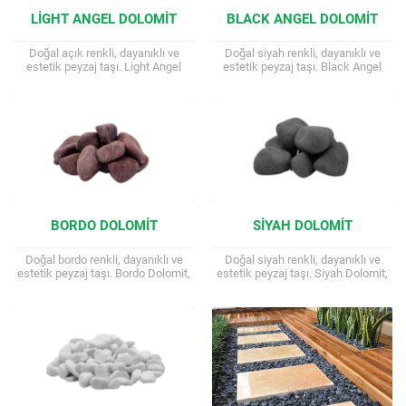
LIGHT ANGEL DOLOMIT
BLACK ANGEL DOLOMIT
Doğal açık renkli, dayanıklı ve
Doğal siyah renkli, dayanıklı ve
estetik peyzaj taşı. Light Angel
estetik peyzaj taşı. Black Angel
Dolomit, peyzaj projelerine aydınlık
Dolomit, peyzaj projelerine gizemli
ve ferah bir dokunuş katan doğal...
ve sofistike bir dokunuş katan
doğal...
BORDO DOLOMIT
SIYAH DOLOMIT
Doğal bordo renkli, dayanıklı ve
Doğal siyah renkli, dayanıklı ve
estetik peyzaj taşı. Bordo Dolomit,
estetik peyzaj taşı. Siyah Dolomit,
peyzaj projelerine sıcak ve
peyzaj projelerinde sıklıkla
davetkar bir dokunuş katan doğal
kullanılan, doğal ve şık bir taştır.
bir...
Bahçelerinize,...