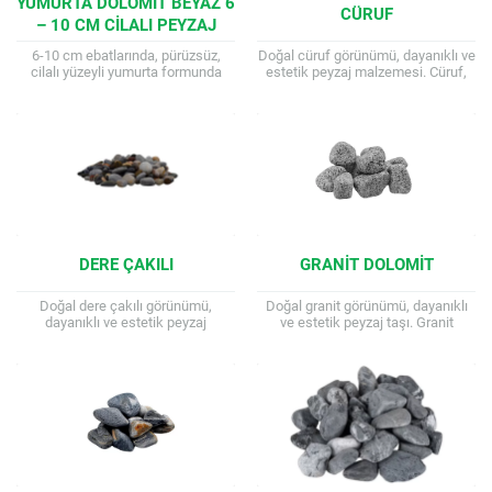
YUMURTA DOLOMIT BEYAZ 6
CÜRUF
– 10 CM CILALI PEYZAJ
ÇAKIL TAŞI
6-10 cm ebatlarında, pürüzsüz,
Doğal cüruf görünümü, dayanıklı ve
cilalı yüzeyli yumurta formunda
estetik peyzaj malzemesi. Cüruf,
beyaz dolomit çakıl taşı. Peyzaj
peyzaj projelerine doğal ve rustik
düzenleme, saksı ve dekorasyon
bir görünüm katan volkanik bir
için idealdir. Bahçenizin...
kaya...
DERE ÇAKILI
GRANIT DOLOMIT
Doğal dere çakılı görünümü,
Doğal granit görünümü, dayanıklı
dayanıklı ve estetik peyzaj
ve estetik peyzaj taşı. Granit
malzemesi. Dere Çakılı, peyzaj
Dolomit, peyzaj projelerine doğal ve
projelerine doğal ve otantik bir
şık bir görünüm katan dayanıklı
görünüm katan doğal...
bir...