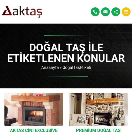
DOĞAL TAŞ ILE
ETIKETLENEN KONULAR
Anasayfa
»
doğal taşEtiketi
AKTAŞ ÇINI EXCLUSIVE
PREMIUM DOĞAL TAŞ