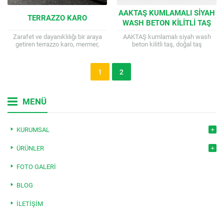
AAKTAŞ KUMLAMALI SIYAH
TERRAZZO KARO
WASH BETON KILITLI TAŞ
Zarafet ve dayanıklılığı bir araya
AAKTAŞ kumlamalı siyah wash
getiren terrazzo karo, mermer,
beton kilitli taş, doğal taş
kuvars ve granit gibi doğal taş
görünümüyle bahçenize modern ve
parçacıklarının çimento veya
şık bir dokunuş katacak benzersiz
epoksi ile...
bir üründür....
1
2
MENÜ
KURUMSAL
ÜRÜNLER
FOTO GALERI
BLOG
İLETIŞIM