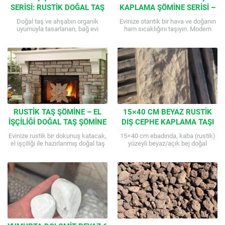
SERISI: RUSTIK DOĞAL TAŞ
KAPLAMA ŞÖMINE SERISI –
ŞÖMINE MODELLERI
ÖZEL TASARIM
Doğal taş ve ahşabın organik
Evinize otantik bir hava ve doğanın
uyumuyla tasarlanan, bağ evi
ham sıcaklığını taşıyın. Modern
sıcaklığını modern yaşam
beyaz raflardan, kütük mantellere
alanlarına taşıyan rustik şömine
kadar geniş seçenek yelpazesi
serisi. Isıyı uzun süre...
sunan taş...
RUSTIK TAŞ ŞÖMINE – EL
15×40 CM BEYAZ RUSTIK
İŞÇILIĞI DOĞAL TAŞ ŞÖMINE
DIŞ CEPHE KAPLAMA TAŞI
MODELI
Evinize rustik bir dokunuş katacak,
15×40 cm ebadında, kaba (rustik)
el işçiliği ile hazırlanmış doğal taş
yüzeyli beyaz/açık bej doğal
şöminemizle sıcak ve davetkar bir
görünümlü duvar kaplama taşı. İç
atmosfer yaratın. Geniş beyaz...
ve dış cephelerde otantik ve
modern...