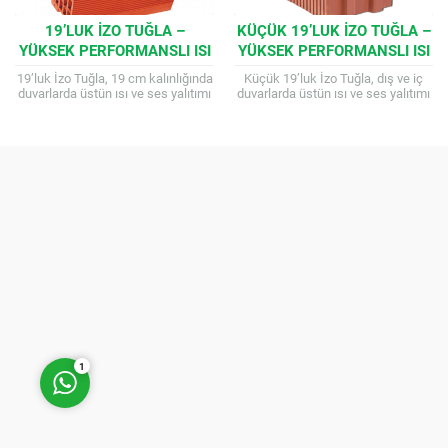
19’LUK İZO TUĞLA –
KÜÇÜK 19’LUK İZO TUĞLA –
YÜKSEK PERFORMANSLI ISI
YÜKSEK PERFORMANSLI ISI
VE SES YALITIM TUĞLASI
VE SES YALITIM TUĞLASI
19’luk İzo Tuğla, 19 cm kalınlığında
Küçük 19’luk İzo Tuğla, dış ve iç
duvarlarda üstün ısı ve ses yalıtımı
duvarlarda üstün ısı ve ses yalıtımı
sağlayan, yüksek basınç
sağlayan, düşey delikli, yanmaz (A1
dayanımına sahip, enerji verimli
sınıfı) ve...
ve...
Müşteri Temsilcisi
Cevap Yaz
1