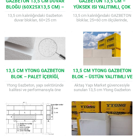
GAZBETON 13,5 CM DUVAR
GAZBETON 13,5 CM –
BLOĞU (60X25X13,5 CM) –
YÜKSEK ISI YALITIMLI, ÇOK
İSTANBUL’A ÖZEL HIZLI
YÖNLÜ YAPI BLOĞU (25×60
13,5 cm kalınlığındaki Gazbeton
13,5 cm kalınlığındaki GAZBETON
TESLIMAT
CM)
duvar blokları, 60×25 cm
bloklar, 25×60 cm ölçülerinde,
ölçülerinde, yüksek ısı ve ses
üstün ısı yalıtımı sağlayan
yalıtımı sağlayan, hafif ve A1 sınıfı
gözenekli yapı malzemeleridir.
yanmaz...
Hafifliği, yangın dayanımı ve ses...
13,5 CM YTONG GAZBETON
13,5 CM YTONG GAZBETON
BLOK – PALET İÇERIĞI,
BLOK – ÜSTÜN YALITIMLI VE
ÖLÇÜLER VE ÜSTÜN YAPI
YANMAZ YAPI MALZEMESI
Ytong Gazbeton, yapı sektöründe
Aktaş Yapı Market güvencesiyle
ÇÖZÜMLERI
kalitesi ve performansıyla öne
sunulan 13,5 cm Ytong Gazbeton
çıkan jenerik bir markadır. 13,5 cm
Blok, mükemmel ısı ve ses yalıtımı,
Ytong Gazbeton blokları, standart
A1 sınıfı yanmazlık, hafif ve...
60×25 cm...