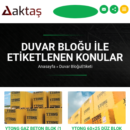
DUVAR BLOĞU ILE
ETIKETLENEN KONULAR
Anasayfa
»
Duvar BloğuEtiketi
YTONG GAZ BETON BLOK (1
YTONG 60×25 DÜZ BLOK