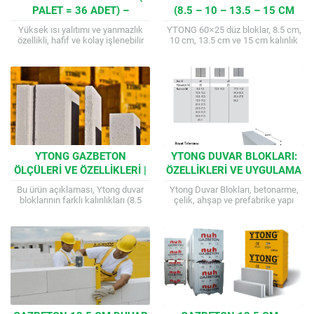
PALET = 36 ADET) –
(8.5 – 10 – 13.5 – 15 CM
60X25X20 CM
KALINLIK) – PALET FIYATI
Yüksek ısı yalıtımı ve yanmazlık
YTONG 60×25 düz bloklar, 8.5 cm,
özellikli, hafif ve kolay işlenebilir
10 cm, 13.5 cm ve 15 cm kalınlık
60x25x20 cm boyutlarında gaz
seçenekleriyle sunulmaktadır. Hafif
beton blok. 1 palet 36 adet...
ve ısı yalıtımı...
YTONG GAZBETON
YTONG DUVAR BLOKLARI:
ÖLÇÜLERI VE ÖZELLIKLERI |
ÖZELLIKLERI VE UYGULAMA
İNŞAAT İÇIN DETAYLI
AVANTAJLARI
Bu ürün açıklaması, Ytong duvar
Ytong Duvar Blokları, betonarme,
BILGILER
bloklarının farklı kalınlıkları (8.5
çelik, ahşap ve prefabrike yapı
cm’den 40 cm’ye kadar), profil
sistemlerinde dış ve iç dolgu duvar
yapıları (derzli ve geçmeli), boyut
malzemesi olarak ya da yığma...
toleransları...