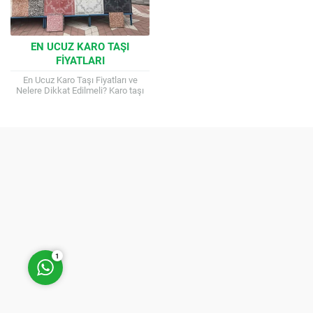
EN UCUZ KARO TAŞI
FIYATLARI
En Ucuz Karo Taşı Fiyatları ve
Nelere Dikkat Edilmeli? Karo taşı
fiyatları birçok faktöre bağlı olarak
değişiklik gösterir. Bunlar
Müşteri Temsilcisi
arasında;...
Cevap Yaz
1