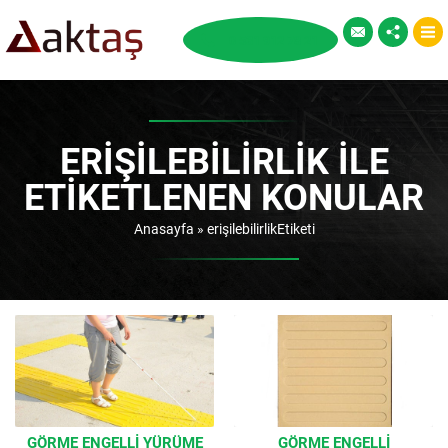
ERIŞILEBILIRLIK ILE
ETIKETLENEN KONULAR
Anasayfa
»
erişilebilirlikEtiketi
GÖRME ENGELLI YÜRÜME
GÖRME ENGELLI