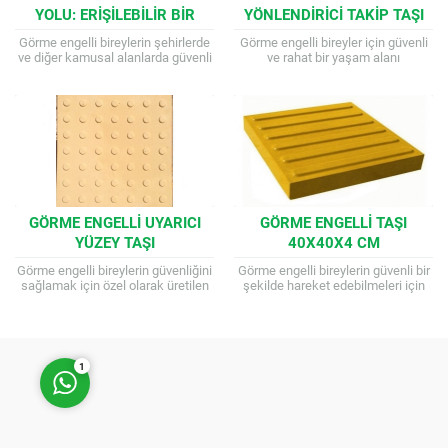
YOLU: ERIŞILEBILIR BIR
YÖNLENDIRICI TAKIP TAŞI
DÜNYA İÇIN KILAVUZ
Görme engelli bireylerin şehirlerde
Görme engelli bireyler için güvenli
ve diğer kamusal alanlarda güvenli
ve rahat bir yaşam alanı
ve bağımsız bir şekilde hareket
oluşturmak adına üretilen sarı yön
edebilmeleri için tasarlanan
taşları, belediyeler tarafından
yürüme yolları, erişilebilir...
sıklıkla tercih...
Müşteri Temsilcisi
GÖRME ENGELLI UYARICI
GÖRME ENGELLI TAŞI
YÜZEY TAŞI
40X40X4 CM
Görme engelli bireylerin güvenliğini
Görme engelli bireylerin güvenli bir
sağlamak için özel olarak üretilen
şekilde hareket edebilmeleri için
sarı uyarı taşları, belediyeler
tasarlanan 40x40x4 cm
Cevap Yaz
tarafından sıklıkla tercih edilir.
boyutlarındaki sarı taktil zemin
Ürünlerimiz, yüksek kaliteli...
taşları, belediyeler tarafından
sıklıkla...
1