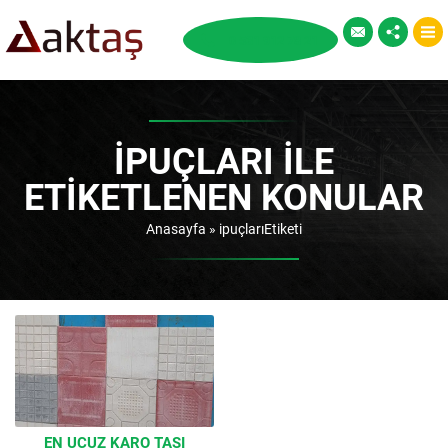
IPUÇLARI ILE
ETIKETLENEN KONULAR
Anasayfa
»
ipuçlarıEtiketi
EN UCUZ KARO TAŞI