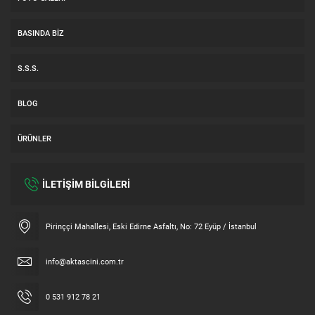
BASINDA BIZ
S.S.S.
BLOG
ÜRÜNLER
İLETİŞİM BİLGİLERİ
Müşteri Temsilcisi
Pirinççi Mahallesi, Eski Edirne Asfaltı, No: 72 Eyüp / İstanbul
info@aktascini.com.tr
0 531 912 78 21
Cevap Yaz