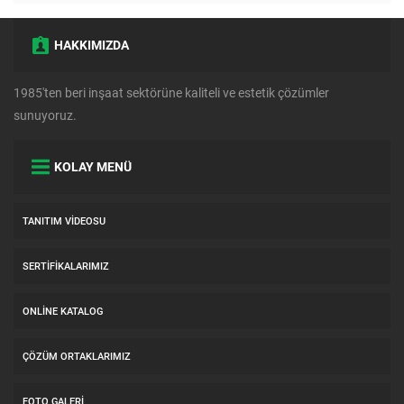
HAKKIMIZDA
1985'ten beri inşaat sektörüne kaliteli ve estetik çözümler
sunuyoruz.
KOLAY MENÜ
TANITIM VIDEOSU
SERTIFIKALARIMIZ
ONLINE KATALOG
ÇÖZÜM ORTAKLARIMIZ
FOTO GALERI