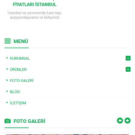
FIYATLARI ISTANBUL
YAKININDA
İstanbul ve çevresinde karo taşı
arayışındaysanız ve bütçenizi
zorlamadan şık bir dış mekan
oluşturmak istiyorsanız, doğru
yerdesiniz. Bu blog yazısında,...
MENÜ
KURUMSAL
ÜRÜNLER
FOTO GALERI
BLOG
İLETIŞIM
FOTO GALERİ