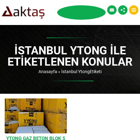
İSTANBUL YTONG ILE
ETIKETLENEN KONULAR
Anasayfa
»
İstanbul YtongEtiketi
YTONG GAZ BETON BLOK 5