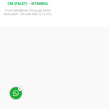
CM (PALET) – İSTANBUL
DEPO TESLIM
5 cm kalınlığında Ytong gaz beton
blok paleti. 144 adet blok (21.6 m²),
hafif ve yüksek ısı yalıtımlı. İç
mekan...
Müşteri Temsilcisi
Cevap Yaz
1