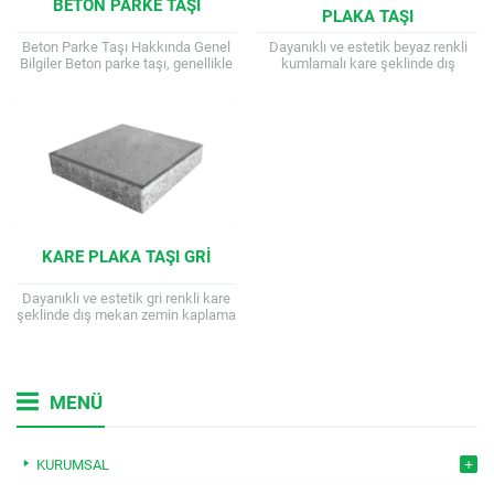
BETON PARKE TAŞI
PLAKA TAŞI
Beton Parke Taşı Hakkında Genel
Dayanıklı ve estetik beyaz renkli
Bilgiler Beton parke taşı, genellikle
kumlamalı kare şeklinde dış
dış mekan zemin kaplaması olarak
mekan zemin kaplama
kullanılan ve betondan üretilen bir...
malzemesidir. Kare plak taşı, zıt
renklerle uygulanarak tasarım...
KARE PLAKA TAŞI GRI
Dayanıklı ve estetik gri renkli kare
şeklinde dış mekan zemin kaplama
malzemesidir. Kare plak taşı, zıt
renklerle uygulanarak tasarım
zenginliği...
MENÜ
KURUMSAL