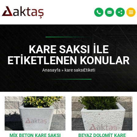
KARE SAKSI ILE
ETIKETLENEN KONULAR
Anasayfa
»
kare saksıEtiketi
MIX BETON KARE SAKSI
BEYAZ DOLOMIT KARE