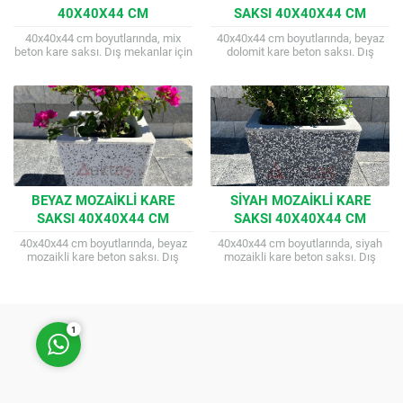
40X40X44 CM
SAKSI 40X40X44 CM
40x40x44 cm boyutlarında, mix
40x40x44 cm boyutlarında, beyaz
beton kare saksı. Dış mekanlar için
dolomit kare beton saksı. Dış
dayanıklı ve estetik çözüm. Farklı
mekanlar için dayanıklı ve estetik
kuşak seçenekleri mevcuttur. Mix
çözüm. Farklı kuşak seçenekleri
serisinin...
mevcuttur. Gülhane...
Müşteri Temsilcisi
BEYAZ MOZAIKLI KARE
SIYAH MOZAIKLI KARE
SAKSI 40X40X44 CM
SAKSI 40X40X44 CM
40x40x44 cm boyutlarında, beyaz
40x40x44 cm boyutlarında, siyah
mozaikli kare beton saksı. Dış
mozaikli kare beton saksı. Dış
mekanlar için dayanıklı ve estetik
mekanlar için dayanıklı ve estetik
Cevap Yaz
çözüm. Farklı mozaik ve kuşak
çözüm. Farklı mozaik ve kuşak
seçenekleri...
seçenekleri...
1