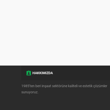
HAKKIMIZDA
1985'ten beri inşaat sektörüne kaliteli ve estetik çözümler
sunuyoruz.
Müşteri Temsilcisi