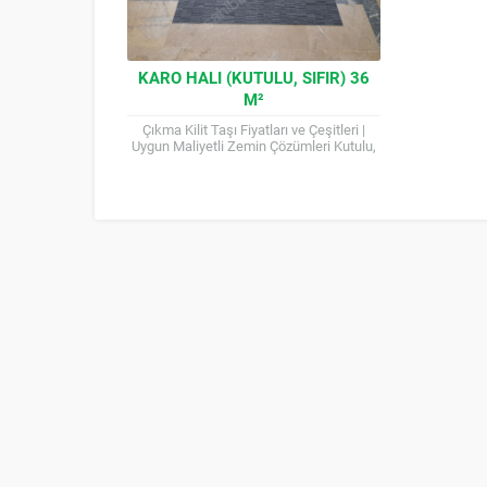
KARO HALI (KUTULU, SIFIR) 36
M²
Çıkma Kilit Taşı Fiyatları ve Çeşitleri |
Uygun Maliyetli Zemin Çözümleri Kutulu,
sıfır ambalajında 50×50 cm boyutlarında
karo halı. Ofisler,...