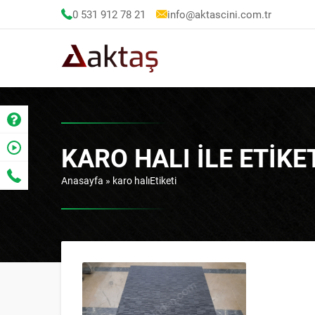
0 531 912 78 21
info@aktascini.com.tr
KARO HALI ILE ETIK
Anasayfa
»
karo halıEtiketi