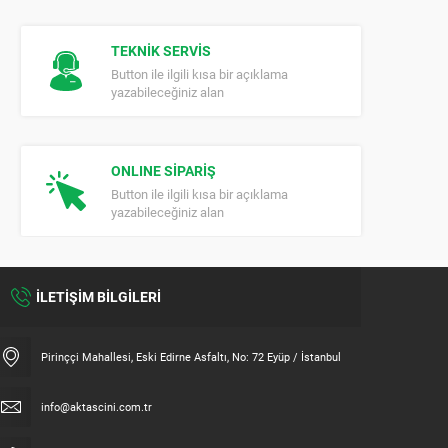
TEKNİK SERVİS
Button ile ilgili kısa bir açıklama
yazabileceğiniz alan
ONLINE SİPARİŞ
Button ile ilgili kısa bir açıklama
yazabileceğiniz alan
İLETİŞİM BİLGİLERİ
Pirinççi Mahallesi, Eski Edirne Asfaltı, No: 72 Eyüp / İstanbul
info@aktascini.com.tr