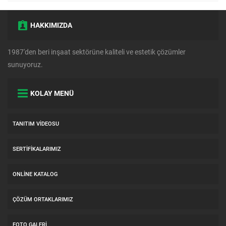
HAKKIMIZDA
1987'den beri inşaat sektörüne kaliteli ve estetik çözümler
sunuyoruz.
KOLAY MENÜ
TANITIM VIDEOSU
SERTIFIKALARIMIZ
ONLINE KATALOG
ÇÖZÜM ORTAKLARIMIZ
FOTO GALERI