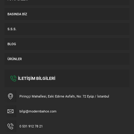
BASINDA BIZ
S.S.S.
BLOG
ÜRÜNLER
İLETİŞİM BİLGİLERİ
Müşteri Temsilcisi
Pirinççi Mahallesi, Eski Edirne Asfaltı, No: 72 Eyüp / İstanbul
bilgi@modernbahce.com
0 531 912 78 21
Cevap Yaz