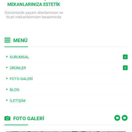
MEKANLARINIZA ESTETIK
VE DAYANIKLILIĞIN
Günümüzde yaşam alanlarımızın ve
MÜKEMMEL UYUMU
ticari mekanlarımızın tasarımında
hem estetik görünüm hem de uzun
ömürlü kullanım büyük önem
taşıyor. Zemin ve...
MENÜ
KURUMSAL
ÜRÜNLER
FOTO GALERI
BLOG
İLETIŞIM
FOTO GALERİ