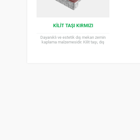
KILIT TAŞI KIRMIZI
Dayanıklı ve estetik dış mekan zemin
kaplama malzemesidir. Kilit taşı, dış
mekan zeminlerde kullanılan, beton
parke taşlarının bir türüdür. Beton...