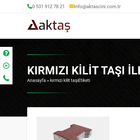
0 531 912 78 21
info@aktascini.com.tr
KIRMIZI KILIT TAŞI 
Anasayfa
»
kırmızı kilit taşıEtiketi