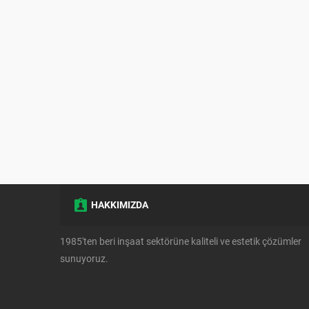
HAKKIMIZDA
1985'ten beri inşaat sektörüne kaliteli ve estetik çözümler
sunuyoruz.
Müşteri Temsilcisi