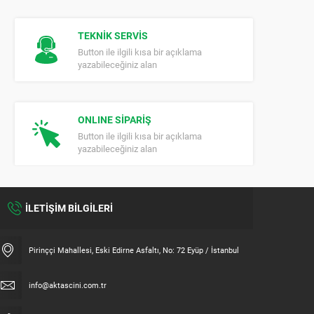
TEKNİK SERVİS
Button ile ilgili kısa bir açıklama
yazabileceğiniz alan
ONLINE SİPARİŞ
Button ile ilgili kısa bir açıklama
yazabileceğiniz alan
İLETİŞİM BİLGİLERİ
Pirinççi Mahallesi, Eski Edirne Asfaltı, No: 72 Eyüp / İstanbul
info@aktascini.com.tr