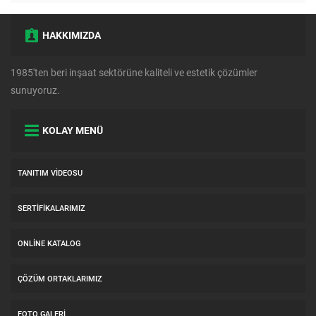
HAKKIMIZDA
1985'ten beri inşaat sektörüne kaliteli ve estetik çözümler
sunuyoruz.
KOLAY MENÜ
TANITIM VIDEOSU
SERTIFIKALARIMIZ
ONLINE KATALOG
ÇÖZÜM ORTAKLARIMIZ
FOTO GALERI