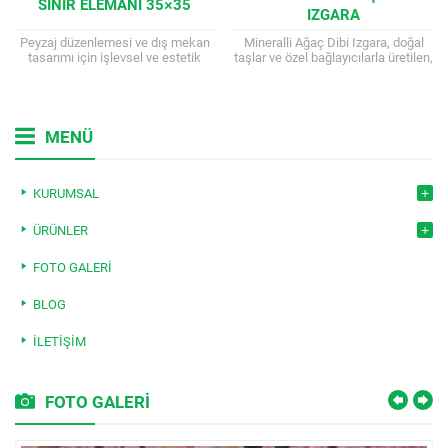
SINIR ELEMANI 35×35
IZGARA
Peyzaj düzenlemesi ve dış mekan
Mineralli Ağaç Dibi Izgara, doğal
tasarımı için işlevsel ve estetik
taşlar ve özel bağlayıcılarla üretilen,
sınır elemanı. Sınır elemanı, peyzaj
estetik, dayanıklı ve çevre dostu bir
düzenlemesinde ve dış mekan
peyzaj ürünüdür. Doğal taşların...
tasarımında...
MENÜ
KURUMSAL
ÜRÜNLER
FOTO GALERI
BLOG
İLETIŞIM
FOTO GALERİ