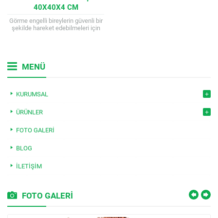
40X40X4 CM
Görme engelli bireylerin güvenli bir
şekilde hareket edebilmeleri için
tasarlanan 40x40x4 cm
boyutlarındaki sarı taktil zemin
taşları, belediyeler tarafından
sıklıkla...
MENÜ
KURUMSAL
ÜRÜNLER
FOTO GALERI
BLOG
İLETIŞIM
FOTO GALERİ