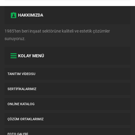
HAKKIMIZDA
1985'ten beri inşaat sektörüne kaliteli ve estetik çözümler
sunuyoruz.
KOLAY MENÜ
TANITIM VIDEOSU
SERTIFIKALARIMIZ
ONLINE KATALOG
ÇÖZÜM ORTAKLARIMIZ
FOTO GALERI