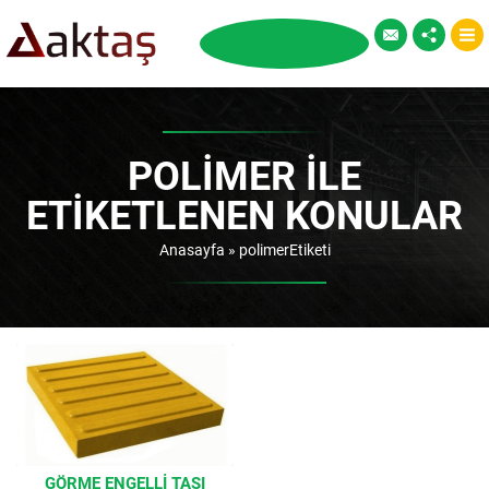
POLIMER ILE
ETIKETLENEN KONULAR
Anasayfa
»
polimerEtiketi
GÖRME ENGELLI TAŞI