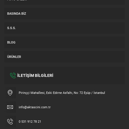
BASINDA BIZ
S.S.S.
BLOG
ÜRÜNLER
İLETİŞİM BİLGİLERİ
Müşteri Temsilcisi
Pirinççi Mahallesi, Eski Edirne Asfaltı, No: 72 Eyüp / İstanbul
info@aktascini.com.tr
0 531 912 78 21
Cevap Yaz