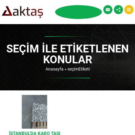
SEÇIM ILE ETIKETLENEN
KONULAR
Anasayfa
»
seçimEtiketi
İSTANBUL’DA KARO TAŞI