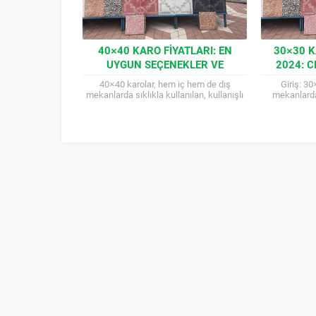
40×40 KARO FIYATLARI: EN
30×30 K
UYGUN SEÇENEKLER VE
2024: 
MODELLER
Ş
40×40 karolar, hem iç hem de dış
Giriş: 30
mekanlarda sıklıkla kullanılan, kullanışlı
mekanlard
ve estetik zemin kaplama malzemeleridir.
sıklıkla terc
Farklı desen, renk ve...
z