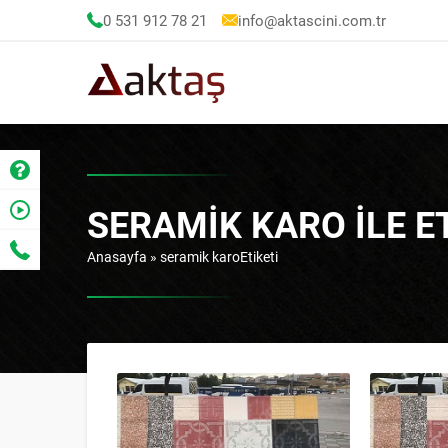
0 531 912 78 21
info@aktascini.com.tr
SERAMIK KARO ILE 
Anasayfa
»
seramik karoEtiketi