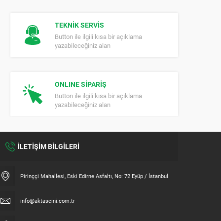
TEKNİK SERVİS
Button ile ilgili kısa bir açıklama
yazabileceğiniz alan
ONLINE SİPARİŞ
Button ile ilgili kısa bir açıklama
yazabileceğiniz alan
İLETİŞİM BİLGİLERİ
Pirinççi Mahallesi, Eski Edirne Asfaltı, No: 72 Eyüp / İstanbul
info@aktascini.com.tr