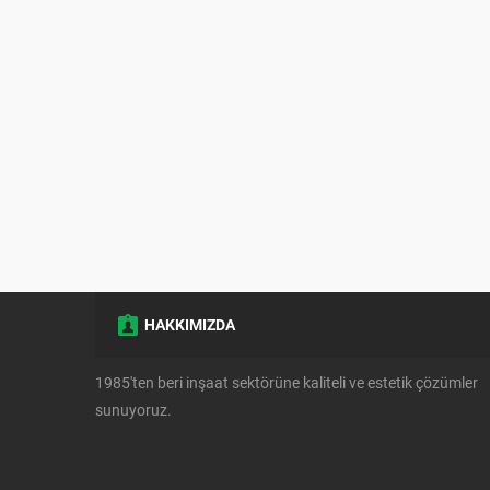
HAKKIMIZDA
1985'ten beri inşaat sektörüne kaliteli ve estetik çözümler
sunuyoruz.
Müşteri Temsilcisi