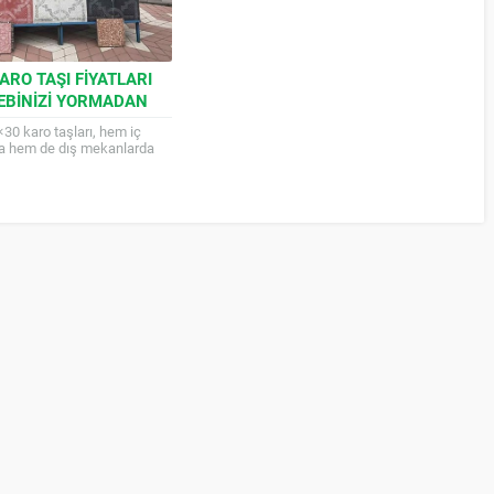
ARO TAŞI FIYATLARI
CEBINIZI YORMADAN
IKLIK KATIN!
×30 karo taşları, hem iç
a hem de dış mekanlarda
ih edilen dayanıklı ve şık bir
emin kaplama...