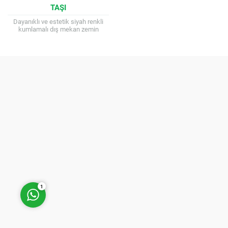
TAŞI
Dayanıklı ve estetik siyah renkli
kumlamalı dış mekan zemin
kaplama malzemesidir. Siyah
kumlamalı begonit taşı, dış mekan
zeminlerde kullanılan, beton...
Müşteri Temsilcisi
Cevap Yaz
1