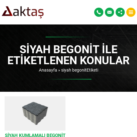
SIYAH BEGONIT ILE
ETIKETLENEN KONULAR
Anasayfa
»
siyah begonitEtiketi
SIYAH KUMLAMALI BEGONIT