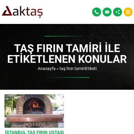
TAŞ FIRIN TAMIRI ILE
ETIKETLENEN KONULAR
Anasayfa
»
taş fırın tamiriEtiketi
İSTANBUL TAŞ FIRIN USTASI