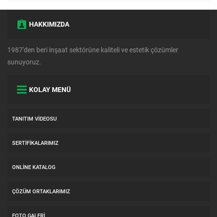
HAKKIMIZDA
1987'den beri inşaat sektörüne kaliteli ve estetik çözümler
sunuyoruz.
KOLAY MENÜ
TANITIM VIDEOSU
SERTIFIKALARIMIZ
ONLINE KATALOG
ÇÖZÜM ORTAKLARIMIZ
FOTO GALERI