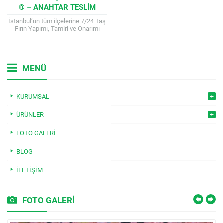
® – ANAHTAR TESLIM
YAPIM, ONARIM VE KEBAP
İstanbul’un tüm ilçelerine 7/24 Taş
OCAĞI HIZMETLERI
Fırın Yapımı, Tamiri ve Onarımı
hizmeti. Pide, Lahmacun, Kebap
Ocağı ve Şömine Ustası. Kalite ve...
MENÜ
KURUMSAL
ÜRÜNLER
FOTO GALERI
BLOG
İLETIŞIM
FOTO GALERİ