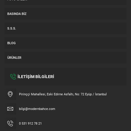
BASINDA BIZ
S.S.S.
BLOG
ÜRÜNLER
İLETİŞİM BİLGİLERİ
Müşteri Temsilcisi
Pirinççi Mahallesi, Eski Edirne Asfaltı, No: 72 Eyüp / İstanbul
bilgi@modernbahce.com
0 531 912 78 21
Cevap Yaz