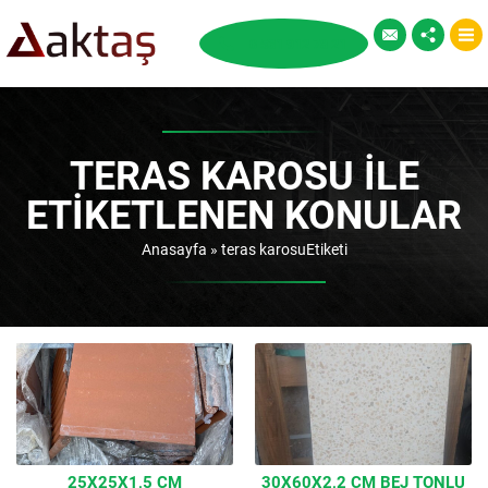
TERAS KAROSU ILE
ETIKETLENEN KONULAR
Anasayfa
»
teras karosuEtiketi
25X25X1,5 CM
30X60X2,2 CM BEJ TONLU