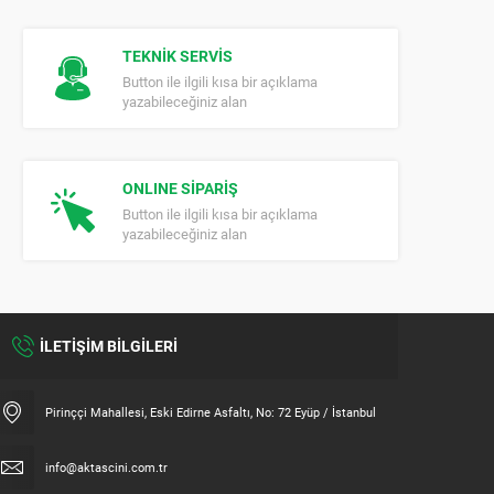
TEKNİK SERVİS
Button ile ilgili kısa bir açıklama
yazabileceğiniz alan
ONLINE SİPARİŞ
Button ile ilgili kısa bir açıklama
yazabileceğiniz alan
İLETİŞİM BİLGİLERİ
Pirinççi Mahallesi, Eski Edirne Asfaltı, No: 72 Eyüp / İstanbul
info@aktascini.com.tr