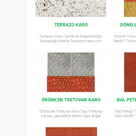
TERRAZO KARO
DÖNELL
Terrazzo Karo: Şıklık ve Dayanıklılığın
Dönelli Tretu
Buluştuğu Nokta Terrazzo karo, son
Nedir? Tretuv
yıllarda iç ve dış mekan tasarımında
veya doğal ta
sıkça tercih edilen, estetik...
bahçelerde ve
ÖRÜMCEK TRETUVAR KARO
BAL PET
Örümcek Tretuvar Karo Taşı Tretuvar
Bal Peteği T
karosu, genellikle beton veya doğal
Karo Nedir? 
taştan üretilen, kaldırımlarda, bahçelerde
beton vey
ve peyzaj düzenlemelerinde kullanılan
kaldırımlar
dekoratif ve...