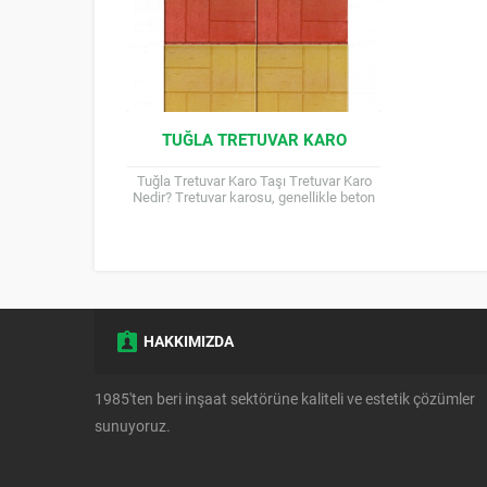
TUĞLA TRETUVAR KARO
Tuğla Tretuvar Karo Taşı Tretuvar Karo
Nedir? Tretuvar karosu, genellikle beton
veya doğal taştan üretilen, kaldırımlarda,
bahçelerde ve peyzaj düzenlemelerinde...
HAKKIMIZDA
1985'ten beri inşaat sektörüne kaliteli ve estetik çözümler
sunuyoruz.
Müşteri Temsilcisi