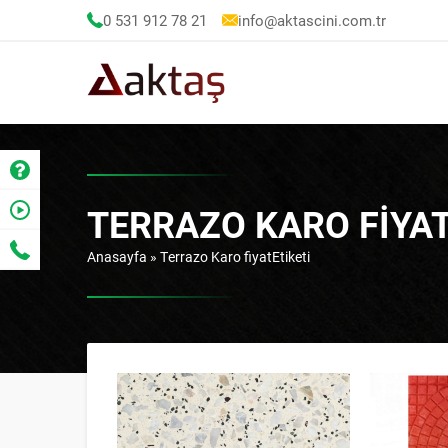
0 531 912 78 21
info@aktascini.com.tr
TERRAZO KARO FIYAT
Anasayfa
»
Terrazo Karo fiyatEtiketi