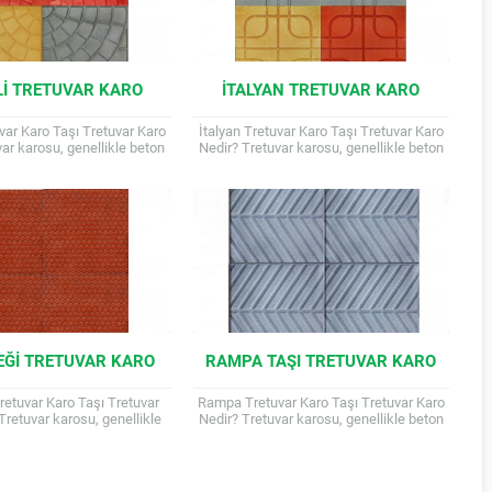
I TRETUVAR KARO
İTALYAN TRETUVAR KARO
var Karo Taşı Tretuvar Karo
İtalyan Tretuvar Karo Taşı Tretuvar Karo
ar karosu, genellikle beton
Nedir? Tretuvar karosu, genellikle beton
ştan üretilen, kaldırımlarda,
veya doğal taştan üretilen, kaldırımlarda,
 peyzaj düzenlemelerinde...
bahçelerde ve peyzaj düzenlemelerinde...
EĞI TRETUVAR KARO
RAMPA TAŞI TRETUVAR KARO
retuvar Karo Taşı Tretuvar
Rampa Tretuvar Karo Taşı Tretuvar Karo
Tretuvar karosu, genellikle
Nedir? Tretuvar karosu, genellikle beton
a doğal taştan üretilen,
veya doğal taştan üretilen, kaldırımlarda,
da, bahçelerde ve peyzaj...
bahçelerde ve peyzaj düzenlemelerinde...