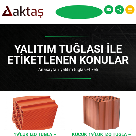
YALITIM TUĞLASI ILE
ETIKETLENEN KONULAR
Anasayfa
»
yalıtım tuğlasıEtiketi
19’LUK İZO TUĞLA –
KÜÇÜK 19’LUK İZO TUĞLA –