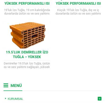
YÜKSEK PERFORMANSLI ISI
YÜKSEK PERFORMANSLI ISI
VE SES YALITIM TUĞLASI
VE SES YALITIM TUĞLASI
19’luk İzo Tuğla, 19 cm kalınlığında
Küçük 19’luk İzo Tuğla, dış ve iç
duvarlarda üstün ısı ve ses yalıtımı
duvarlarda üstün ısı ve ses yalıtımı
sağlayan, yüksek basınç
sağlayan, düşey delikli, yanmaz (A1
dayanımına sahip, enerji verimli
sınıfı) ve...
ve...
19.5’LUK DEMIRELLER İZO
TUĞLA – YÜKSEK
PERFORMANSLI YALITIM
Demireller 19.5’luk İzo Tuğla, üstün
TUĞLASI
ısı ve ses yalıtımı sağlayan, yüksek
basınç mukavemetine sahip,
ekonomik ve çevre dostu yapı
malzemesidir....
MENÜ
KURUMSAL