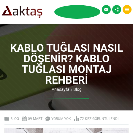
KABLO TUĞLASI NASIL
DÖŞENIR? KABLO
TUĞLASI MONTAJ
REHBERI
Anasayfa
»
Blog
BLOG
09 MART
YORUM YOK
72 KEZ GÖRÜNTÜLENDI