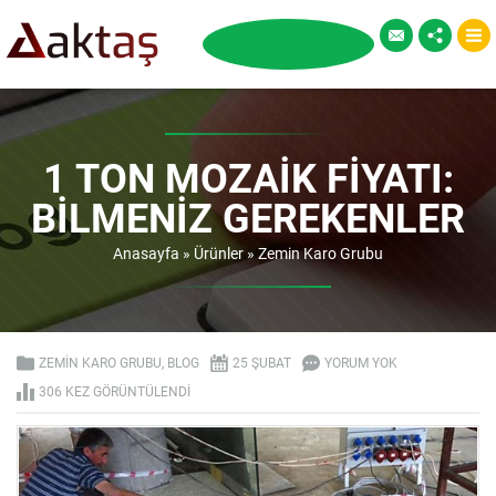
1 TON MOZAIK FIYATI:
BILMENIZ GEREKENLER
Anasayfa
»
Ürünler
»
Zemin Karo Grubu
ZEMIN KARO GRUBU
,
BLOG
25 ŞUBAT
YORUM YOK
306 KEZ GÖRÜNTÜLENDI