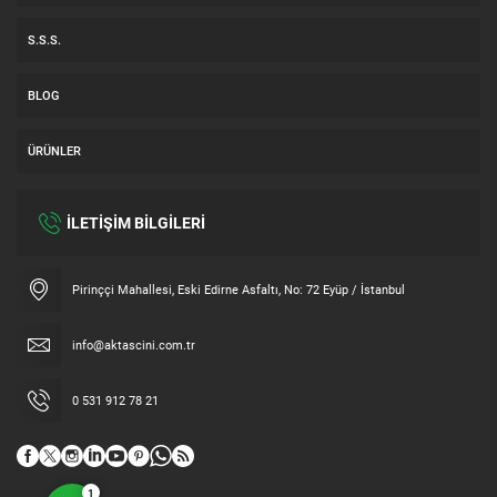
S.S.S.
BLOG
ÜRÜNLER
İLETİŞİM BİLGİLERİ
Müşteri Temsilcisi
Pirinççi Mahallesi, Eski Edirne Asfaltı, No: 72 Eyüp / İstanbul
info@aktascini.com.tr
0 531 912 78 21
Cevap Yaz
1