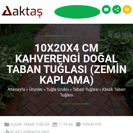
10X20X4 CM
KAHVERENGI DOĞAL
TABAN TUĞLASI (ZEMIN
KAPLAMA)
Anasayfa
»
Ürünler
»
Tuğla Grubu
»
Taban Tuğlası
»
Klasik Taban
Tuğlası
KLASIK TABAN TUĞLASI
17 OCAK
YORUM YOK
82 KEZ GÖRÜNTÜLENDI