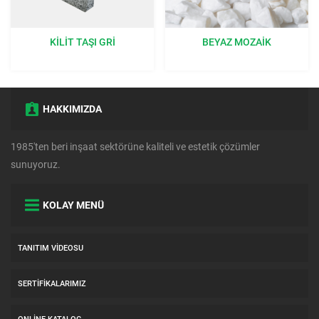
KILIT TAŞI GRI
BEYAZ MOZAIK
HAKKIMIZDA
1985'ten beri inşaat sektörüne kaliteli ve estetik çözümler
sunuyoruz.
KOLAY MENÜ
TANITIM VIDEOSU
SERTIFIKALARIMIZ
ONLINE KATALOG