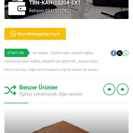
TBN-KAH-10204-EXT
İletişim:05319127821
Bize Whatsapp’tan Yazın
ETİKETLER
yer tuğlası
,
10x20x4 tuğla
,
otopark tuğlası
,
kahverengi taban tuğlası
,
dayanıklı yer döşemesi.
,
peyzaj taşları
,
bahçe yolu taşı
,
doğal zemin kaplama
,
pişmiş toprak yer karosu
Benzer Ürünler
İlginizi çekebilecek diğer ürünler