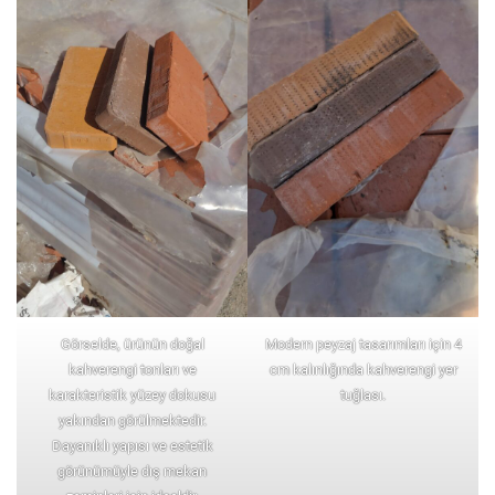
Görselde, ürünün doğal
Modern peyzaj tasarımları için 4
kahverengi tonları ve
cm kalınlığında kahverengi yer
karakteristik yüzey dokusu
tuğlası.
yakından görülmektedir.
Dayanıklı yapısı ve estetik
görünümüyle dış mekan