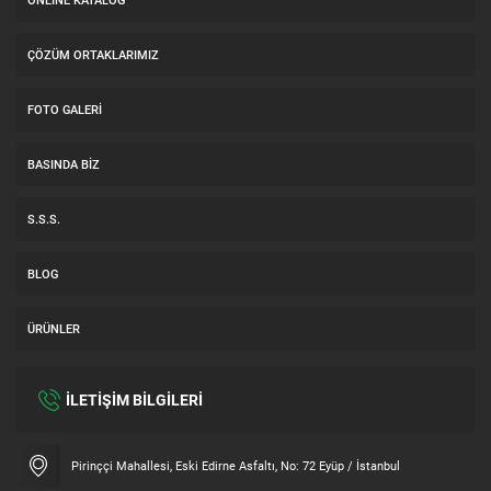
ÇÖZÜM ORTAKLARIMIZ
FOTO GALERI
BASINDA BIZ
S.S.S.
BLOG
ÜRÜNLER
İLETİŞİM BİLGİLERİ
Müşteri Temsilcisi
Pirinççi Mahallesi, Eski Edirne Asfaltı, No: 72 Eyüp / İstanbul