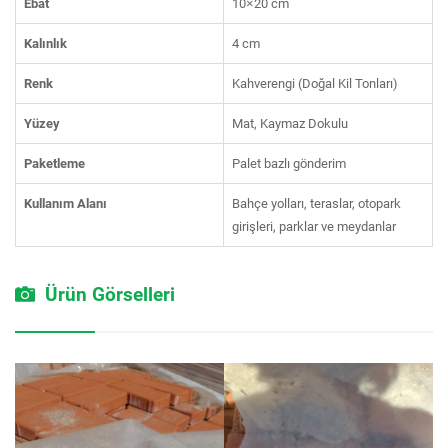
Ebat
10×20 cm
Kalınlık
4 cm
Renk
Kahverengi (Doğal Kil Tonları)
Yüzey
Mat, Kaymaz Dokulu
Paketleme
Palet bazlı gönderim
Kullanım Alanı
Bahçe yolları, teraslar, otopark
girişleri, parklar ve meydanlar
Ürün Görselleri