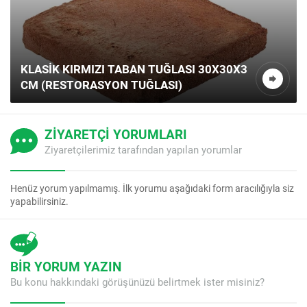
KLASIK KIRMIZI TABAN TUĞLASI 30X30X3
CM (RESTORASYON TUĞLASI)
ZİYARETÇİ YORUMLARI
Ziyaretçilerimiz tarafından yapılan yorumlar
Henüz yorum yapılmamış. İlk yorumu aşağıdaki form aracılığıyla siz
yapabilirsiniz.
BİR YORUM YAZIN
Bu konu hakkındaki görüşünüzü belirtmek ister misiniz?