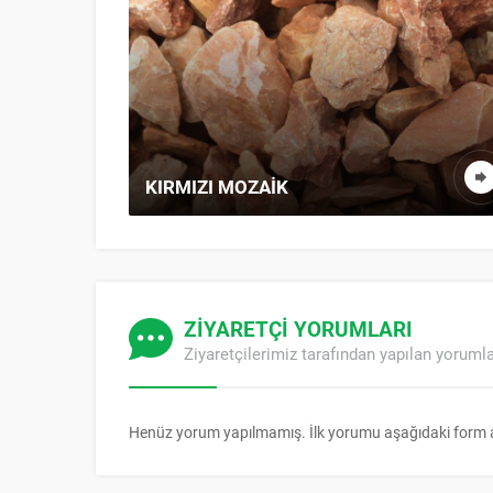
KARE VE KILITLI BETON PARKE
TAŞI (20×20 – 40×40) – İSTANBUL
UYGULAMA
ZİYARETÇİ YORUMLARI
Ziyaretçilerimiz tarafından yapılan yoruml
Henüz yorum yapılmamış. İlk yorumu aşağıdaki form arac