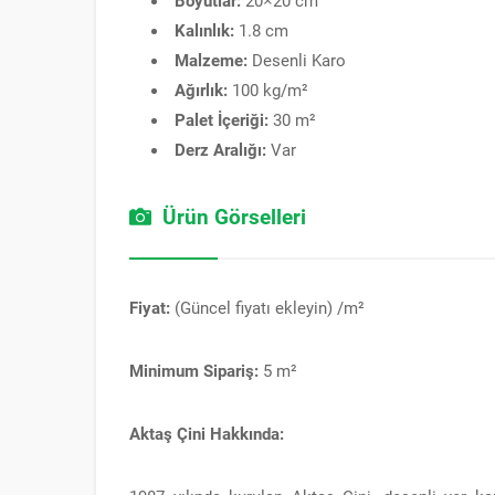
Kalınlık:
1.8 cm
Malzeme:
Desenli Karo
Ağırlık:
100 kg/m²
Palet İçeriği:
30 m²
Derz Aralığı:
Var
Ürün Görselleri
Fiyat:
(Güncel fiyatı ekleyin) /m²
Minimum Sipariş:
5 m²
Aktaş Çini Hakkında: