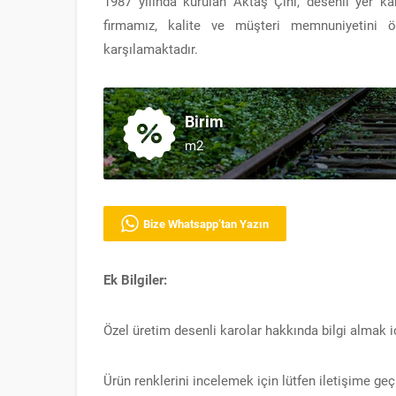
1987 yılında kurulan Aktaş Çini, desenli yer k
firmamız, kalite ve müşteri memnuniyetini ö
karşılamaktadır.
Birim
m2
Bize Whatsapp’tan Yazın
Ek Bilgiler:
Özel üretim desenli karolar hakkında bilgi almak içi
Ürün renklerini incelemek için lütfen iletişime geç