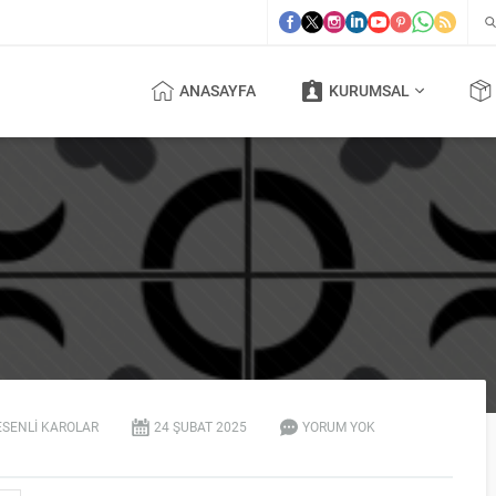
ANASAYFA
KURUMSAL
ESENLI KAROLAR
24 ŞUBAT
2025
YORUM YOK