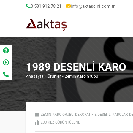
0 531 912 78 21
info@aktascini.com.tr
1989 DESENLI KARO
Anasayfa
»
Ürünler
»
Zemin Karo Grubu
ZEMIN KARO GRUBU
,
DEKORATIF & DESENLI KAROLAR
,
D
233 KEZ GÖRÜNTÜLENDI