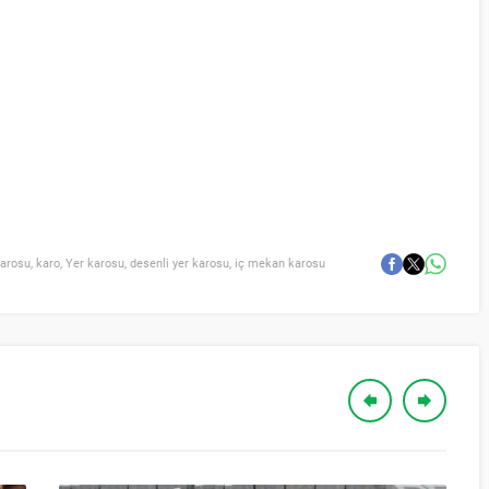
karosu
,
karo
,
Yer karosu
,
desenli yer karosu
,
iç mekan karosu