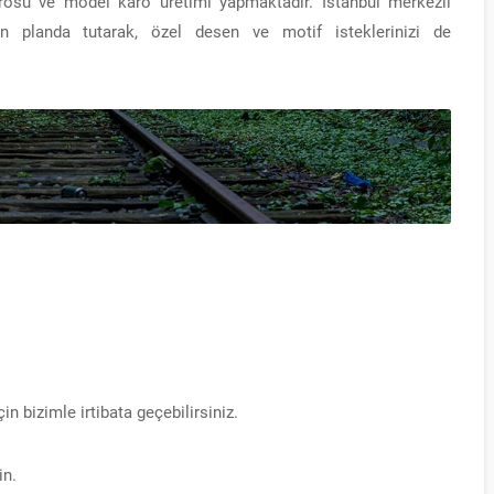
arosu ve model karo üretimi yapmaktadır. İstanbul merkezli
n planda tutarak, özel desen ve motif isteklerinizi de
n bizimle irtibata geçebilirsiniz.
in.