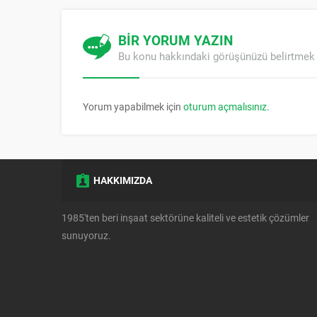
BİR YORUM YAZIN
Bu konu hakkındaki görüşünüzü belirtmek 
Yorum yapabilmek için
oturum açmalısınız
.
HAKKIMIZDA
1985'ten beri inşaat sektörüne kaliteli ve estetik çözümler
sunuyoruz.
Müşteri Temsilcisi