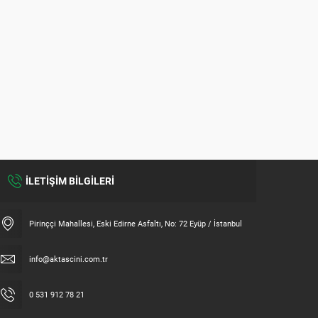
İLETİŞİM BİLGİLERİ
Pirinççi Mahallesi, Eski Edirne Asfaltı, No: 72 Eyüp / İstanbul
info@aktascini.com.tr
0 531 912 78 21