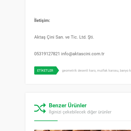
İletişim:
Aktaş Çini San. ve Tic. Ltd. Şti.
05319127821 info@aktascini.com.tr
ETİKETLER
geometrik desenli karo
,
mutfak karosu
,
banyo 
Benzer Ürünler
İlginizi çekebilecek diğer ürünler