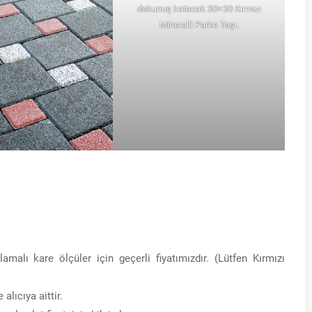
dokunuş katacak 30×30 Kırmızı
Mineralli Parke Taşı.
alı kare ölçüler için geçerli fiyatımızdır. (Lütfen Kırmızı
alıcıya aittir.