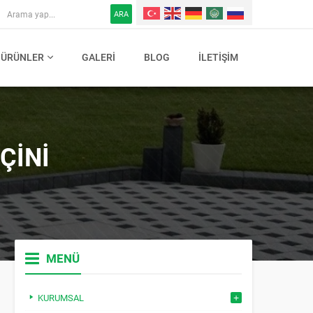
ARA
ÜRÜNLER
GALERI
BLOG
İLETIŞIM
ÇINI
MENÜ
KURUMSAL