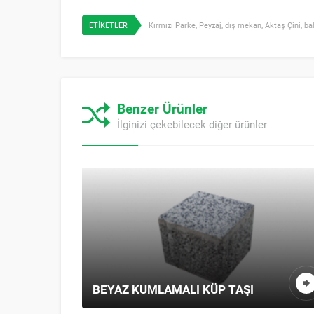
ETİKETLER
Kırmızı Parke
,
Peyzaj
,
dış mekan
,
Aktaş Çini
,
ba
Benzer Ürünler
İlginizi çekebilecek diğer ürünler
KE
BEYAZ KUMLAMALI KÜP TAŞI