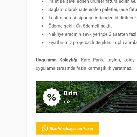
Palet ile sevk edilen ürünler fatura edilir. Gün
Sağlam olarak iade edilen paletler, iade fatu
Teslim süresi siparişe istinaden bildirilecekt
Ödeme şekli: Ön ödemeli nakit.
Nakliye aracının sevk yerinde 2 saatten faz
Fiyatlarımız proje bazlı değildir. Toplu alımlar 
Uygulama Kolaylığı:
Kare Parke taşları, kolay
uygulama sırasında fazla karmaşıklık yaratmaz.
Birim
m2
Bize Whatsapp’tan Yazın