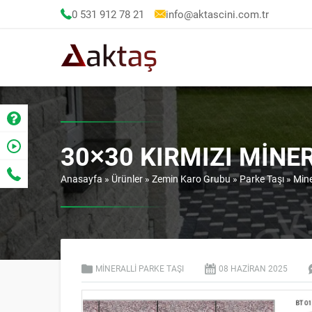
0 531 912 78 21
info@aktascini.com.tr
30×30 KIRMIZI MINER
Anasayfa
»
Ürünler
»
Zemin Karo Grubu
»
Parke Taşı
»
Mine
MINERALLI PARKE TAŞI
08 HAZIRAN
2025