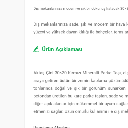
Dış mekanlarınıza modern ve şık bir dokunuş katacak 30×30
Dış mekanlarınıza sade, şık ve modern bir hava ka
yüzeyi ve yüksek dayanıklılığı ile bahçeler, terasla
Ürün Açıklaması
Aktaş Çini 30×30 Kırmızı Mineralli Parke Taşı, dı
araya getiren üstün bir zemin kaplama çözümüdür.
tonlarında doğal ve şık bir görünüm sunarken, 
betondan üretilen bu kare parke taşları, sade ve mo
diğer açık alanlar için mükemmel bir uyum sağlar.
etmenizi sağlar. Uzun ömürlü kullanımı ile dış meka
Uygulama Alanları: