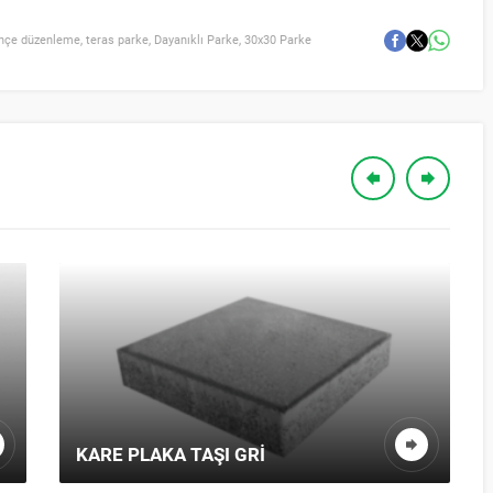
hçe düzenleme
,
teras parke
,
Dayanıklı Parke
,
30x30 Parke
KARE PLAKA TAŞI GRI