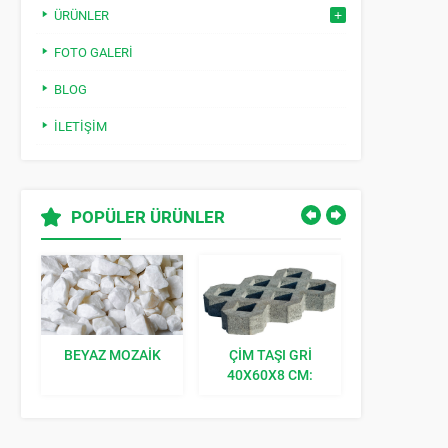
ÜRÜNLER
FOTO GALERI
BLOG
İLETIŞIM
POPÜLER ÜRÜNLER
BEYAZ MOZAIK
ÇIM TAŞI GRI
KILIT TAŞI K
40X60X8 CM:
BAHÇENIZE
DOĞAL BIR
DOKUNUŞ