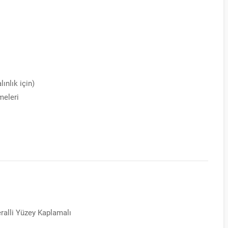
ınlık için)
meleri
alli Yüzey Kaplamalı