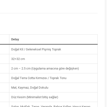
Detay
Doğal Kil / Geleneksel Pişmiş Toprak
32×32 cm
2 cm – 2.5 cm (Uygulama amacına göre değişken)
Doğal Terra Cotta Kırmızısı / Toprak Tonu
Mat, Kaymaz, Doğal Dokulu
Düz Kesim (Minimalist bitiş sağlar)
Salon, Mutfak, Teras, Veranda, Bahçe Yolları, Havuz Kenarı