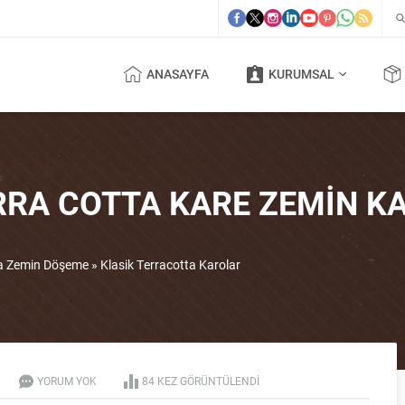
ANASAYFA
KURUMSAL
RRA COTTA KARE ZEMIN K
ta Zemin Döşeme
»
Klasik Terracotta Karolar
YORUM YOK
84 KEZ GÖRÜNTÜLENDI