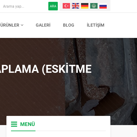
ARA
ÜRÜNLER
GALERI
BLOG
İLETIŞIM
APLAMA (ESKITME
MENÜ