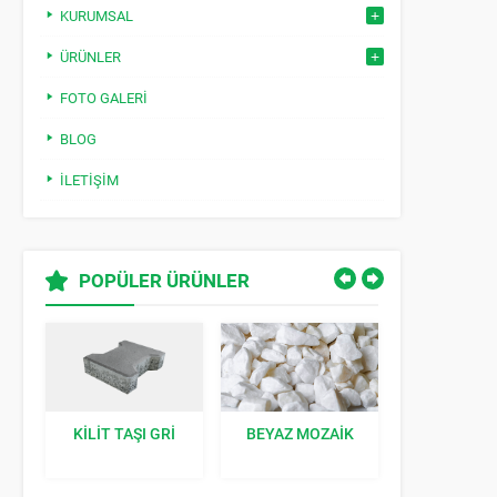
KURUMSAL
ÜRÜNLER
FOTO GALERI
BLOG
İLETIŞIM
POPÜLER ÜRÜNLER
BEYAZ MOZAIK
ÇIM TAŞI GRI
KILIT TAŞI K
40X60X8 CM:
BAHÇENIZE