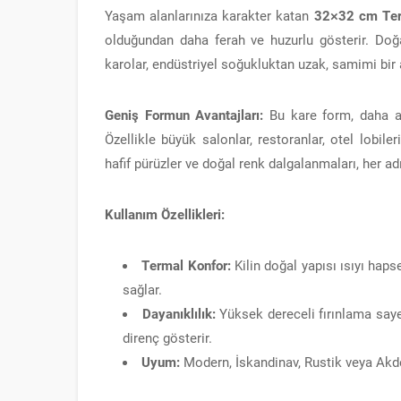
Yaşam alanlarınıza karakter katan
32×32 cm Ter
olduğundan daha ferah ve huzurlu gösterir. Doğa
karolar, endüstriyel soğukluktan uzak, samimi bir 
Geniş Formun Avantajları:
Bu kare form, daha az 
Özellikle büyük salonlar, restoranlar, otel lobile
hafif pürüzler ve doğal renk dalgalanmaları, her adı
Kullanım Özellikleri:
Termal Konfor:
Kilin doğal yapısı ısıyı haps
sağlar.
Dayanıklılık:
Yüksek dereceli fırınlama saye
direnç gösterir.
Uyum:
Modern, İskandinav, Rustik veya Akde