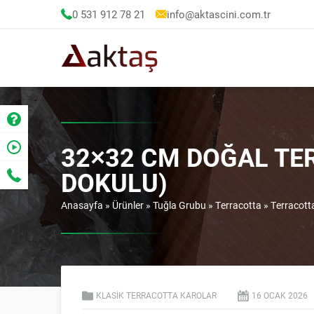
0 531 912 78 21
info@aktascini.com.tr
32×32 CM DOĞAL TE
DOKULU)
Anasayfa
»
Ürünler
»
Tuğla Grubu
»
Terracotta
»
Terracot
KLASIK TERRACOTTA KAROLAR
16 OCAK
2026