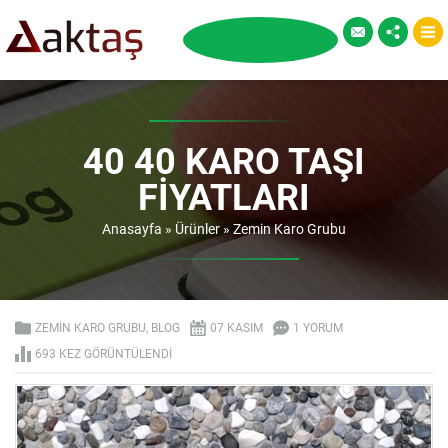
40 40 KARO TAŞI
FIYATLARI
Anasayfa
»
Ürünler
»
Zemin Karo Grubu
ZEMIN KARO GRUBU
,
BLOG
07 KASIM
1 YORUM
693 KEZ GÖRÜNTÜLENDI