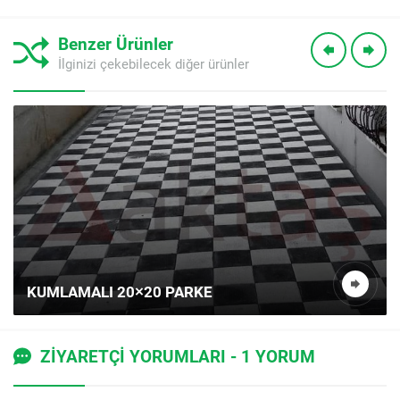
Benzer Ürünler
İlginizi çekebilecek diğer ürünler
KUMLAMALI 20×20 PARKE
Müşteri Temsilcisi
ZİYARETÇİ YORUMLARI - 1 YORUM