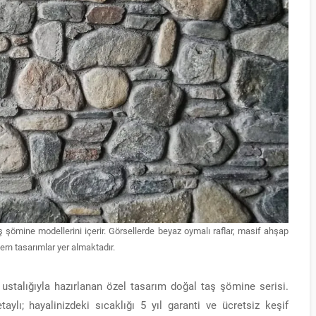
ş şömine modellerini içerir. Görsellerde beyaz oymalı raflar, masif ahşap
ern tasarımlar yer almaktadır.
i ustalığıyla hazırlanan özel tasarım doğal taş şömine serisi.
ylı; hayalinizdeki sıcaklığı 5 yıl garanti ve ücretsiz keşif