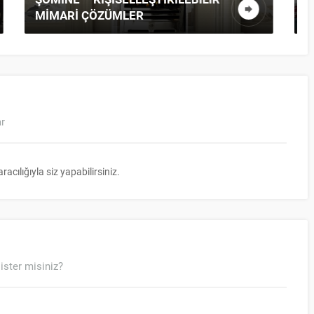
DOĞAL TAŞ KAPLAMA ŞÖMINE
ar
ılığıyla siz yapabilirsiniz.
ister misiniz?