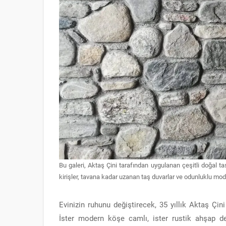
Bu galeri, Aktaş Çini tarafından uygulanan çeşitli doğal ta
kirişler, tavana kadar uzanan taş duvarlar ve odunluklu mod
Evinizin ruhunu değiştirecek, 35 yıllık Aktaş Çin
İster modern köşe camlı, ister rustik ahşap deta