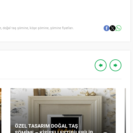
e
,
doğal taş şömine
,
köşe şömine
,
şömine fiyatları.
SILIVRI SERISI: ÖZEL TASARIM