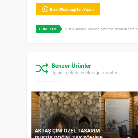
Bize Whatsapp’tan Yazın
ETİKETLER
rustik şömine
,
şömine giydirme
,
modern şömin
Benzer Ürünler
İlginizi çekebilecek diğer ürünler
ÖZEL TASARIM DOĞAL TAŞ
ŞÖMINE – KIŞISELLEŞTIRILEBILIR