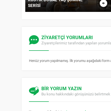
MIMARI ÇÖZÜMLER
ZİYARETÇİ YORUMLARI
Ziyaretçilerimiz tarafından yapılan yoruml
Henüz yorum yapılmamış. İlk yorumu aşağıdaki form arac
BİR YORUM YAZIN
Bu konu hakkındaki görüşünüzü belirtmek 