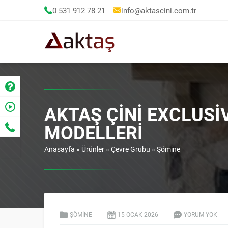
0 531 912 78 21
info@aktascini.com.tr
AKTAŞ ÇINI EXCLUSI
MODELLERI
Anasayfa
»
Ürünler
»
Çevre Grubu
»
Şömine
ŞÖMINE
15 OCAK
2026
YORUM YOK