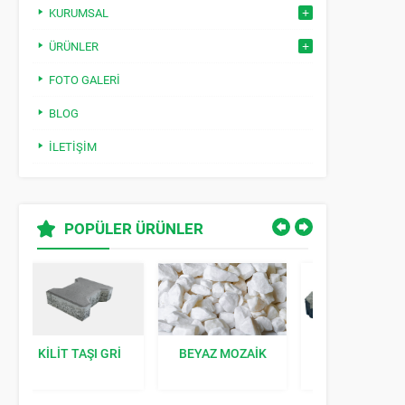
KURUMSAL
ÜRÜNLER
FOTO GALERI
BLOG
İLETIŞIM
POPÜLER ÜRÜNLER
BEYAZ MOZAIK
ÇIM TAŞI GRI
KILIT TAŞI K
40X60X8 CM:
BAHÇENIZE