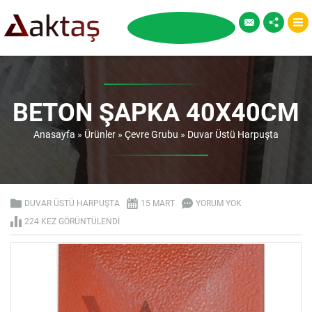
BETON ŞAPKA 40X40CM
Anasayfa
»
Ürünler
»
Çevre Grubu
»
Duvar Üstü Harpuşta
DUVAR ÜSTÜ HARPUŞTA
15 MART
YORUM YOK
224 KEZ GÖRÜNTÜLENDI