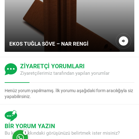
EKOS TUĞLA SÖVE – NAR RENGI
ZİYARETÇİ YORUMLARI
Müşteri Temsilcisi
Ziyaretçilerimiz tarafından yapılan yorumlar
Henüz yorum yapılmamış. İlk yorumu aşağıdaki form aracılığıyla siz
yapabilirsiniz.
Cevap Yaz
BİR YORUM YAZIN
Bu konu hakkındaki görüşünüzü belirtmek ister misiniz?
1