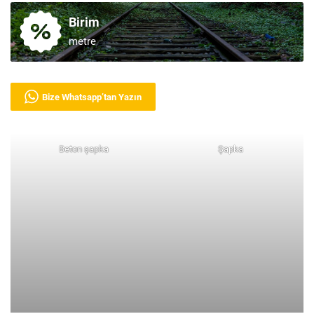
Birim
metre
Bize Whatsapp’tan Yazın
Beton şapka
Şapka