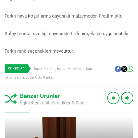
Farklı hava koşullarına dayanıklı malzemeden üretilmiştir.
Kolay montaj özelliği sayesinde hızlı bir şekilde uygulanabilir.
Farklı renk seçenekleri mevcuttur.
ETİKETLER
Duvar Koruma
,
İnşaat Malzemesi
,
Şapka
,
Beton Şapka
,
Duvar Üstü Şapka
Benzer Ürünler
İlginizi çekebilecek diğer ürünler