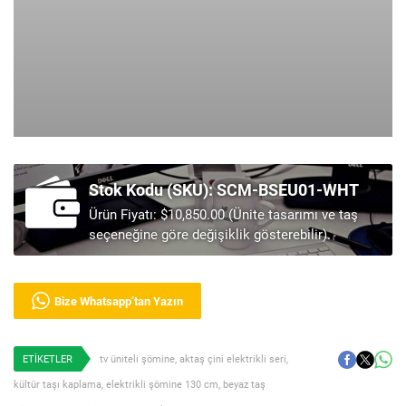
Stok Kodu (SKU): SCM-BSEU01-WHT
Ürün Fiyatı: $10,850.00 (Ünite tasarımı ve taş
seçeneğine göre değişiklik gösterebilir).
Bize Whatsapp’tan Yazın
ETİKETLER
tv üniteli şömine
,
aktaş çini elektrikli seri
,
kültür taşı kaplama
,
elektrikli şömine 130 cm
,
beyaz taş