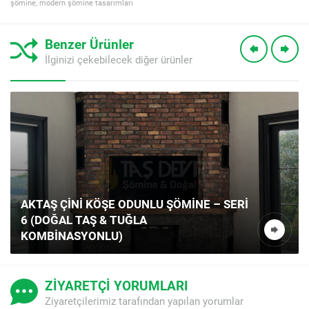
şömine
,
modern şömine tasarımları
Benzer Ürünler
İlginizi çekebilecek diğer ürünler
AKTAŞ ÇINI KÖŞE ODUNLU ŞÖMINE – SERI
6 (DOĞAL TAŞ & TUĞLA
KOMBINASYONLU)
ZİYARETÇİ YORUMLARI
Ziyaretçilerimiz tarafından yapılan yorumlar