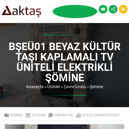
BŞEÜ01 BEYAZ KÜLTÜR
TAŞI KAPLAMALI TV
ÜNITELI ELEKTRIKLI
ŞÖMINE
Anasayfa
»
Ürünler
»
Çevre Grubu
»
Şömine
ŞÖMINE
15 OCAK
YORUM YOK
95 KEZ GÖRÜNTÜLENDI