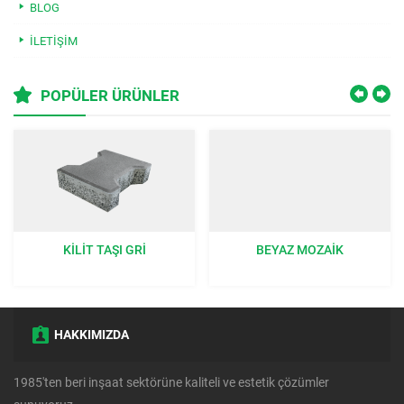
BLOG
İLETIŞIM
POPÜLER ÜRÜNLER
KILIT TAŞI GRI
BEYAZ MOZAIK
HAKKIMIZDA
1985'ten beri inşaat sektörüne kaliteli ve estetik çözümler