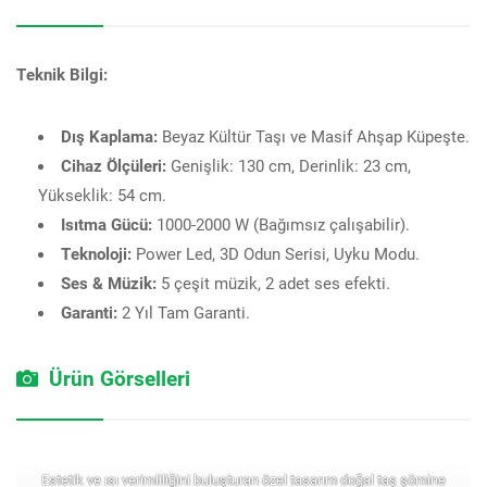
Teknik Bilgi:
Dış Kaplama:
Beyaz Kültür Taşı ve Masif Ahşap Küpeşte.
Cihaz Ölçüleri:
Genişlik: 130 cm, Derinlik: 23 cm,
Yükseklik: 54 cm.
Isıtma Gücü:
1000-2000 W (Bağımsız çalışabilir).
Teknoloji:
Power Led, 3D Odun Serisi, Uyku Modu.
Ses & Müzik:
5 çeşit müzik, 2 adet ses efekti.
Garanti:
2 Yıl Tam Garanti.
Ürün Görselleri
Estetik ve ısı verimliliğini buluşturan özel tasarım doğal taş şömine