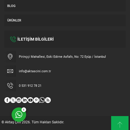
BLOG
ÜRÜNLER
İLETİŞİM BİLGİLERİ
Müşteri Temsilcisi
Pirinççi Mahallesi, Eski Edirne Asfaltı, No: 72 Eyüp / İstanbul
info@aktascini.com.tr
0 531 912 78 21
Cevap Yaz
1
© Aktaş Çini 2026. Tüm Hakları Saklıdır.